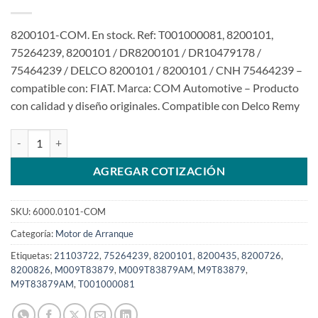
8200101-COM. En stock. Ref: T001000081, 8200101,
75264239, 8200101 / DR8200101 / DR10479178 /
75464239 / DELCO 8200101 / 8200101 / CNH 75464239 –
compatible con: FIAT. Marca: COM Automotive – Producto
con calidad y diseño originales. Compatible con Delco Remy
Motor de arranque 8200101 75264239 24V 12D para caja 885 865 Fi
AGREGAR COTIZACIÓN
SKU:
6000.0101-COM
Categoría:
Motor de Arranque
Etiquetas:
21103722
,
75264239
,
8200101
,
8200435
,
8200726
,
8200826
,
M009T83879
,
M009T83879AM
,
M9T83879
,
M9T83879AM
,
T001000081