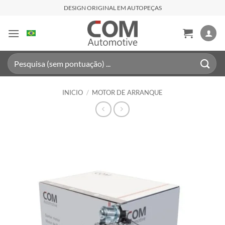
Saltar
DESIGN ORIGINAL EM AUTOPEÇAS
al
contenido
Buscar
por:
INICIO
/
MOTOR DE ARRANQUE