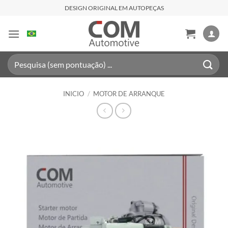
Saltar
DESIGN ORIGINAL EM AUTOPEÇAS
al
contenido
Buscar
por:
INICIO
/
MOTOR DE ARRANQUE