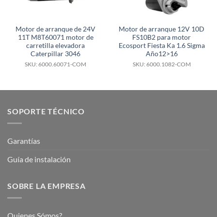
Motor de arranque de 24V
Motor de arranque 12V 10D
11T M8T60071 motor de
FS10B2 para motor
carretilla elevadora
Ecosport Fiesta Ka 1.6 Sigma
Caterpillar 3046
Año12>16
SKU: 6000.60071-COM
SKU: 6000.1082-COM
SOPORTE TÉCNICO
Garantías
Guía de instalación
SOBRE LA EMPRESA
Quienes Sómos?