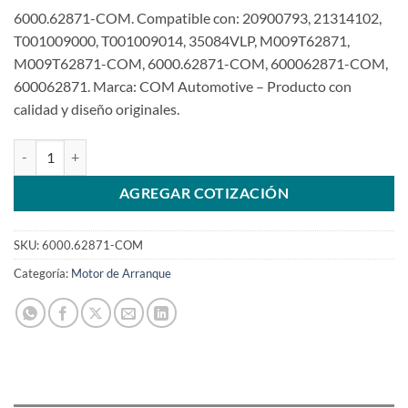
6000.62871-COM. Compatible con: 20900793, 21314102,
T001009000, T001009014, 35084VLP, M009T62871,
M009T62871-COM, 6000.62871-COM, 600062871-COM,
600062871. Marca: COM Automotive – Producto con
calidad y diseño originales.
Motor de arranque 24V 12T compatible con M009T62871 para carg
AGREGAR COTIZACIÓN
SKU:
6000.62871-COM
Categoría:
Motor de Arranque