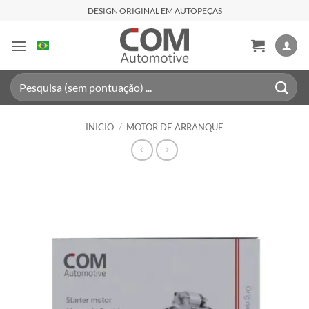
Saltar
DESIGN ORIGINAL EM AUTOPEÇAS
al
contenido
Buscar
por:
INICIO
/
MOTOR DE ARRANQUE