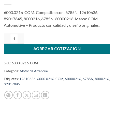
6000.0216-COM. Compatible con: 6785N, 12610636,
89017845, 8000216, 6785N, 60000216. Marca: COM
Automotive – Producto con calidad y diseño originales.
Motor de arranque 12V 9T 1.2Kw compatible con 8000216 para Che
AGREGAR COTIZACIÓN
SKU:
6000.0216-COM
Categoría:
Motor de Arranque
Etiquetas:
12610636
,
6000.0216-COM
,
60000216
,
6785N
,
8000216
,
89017845