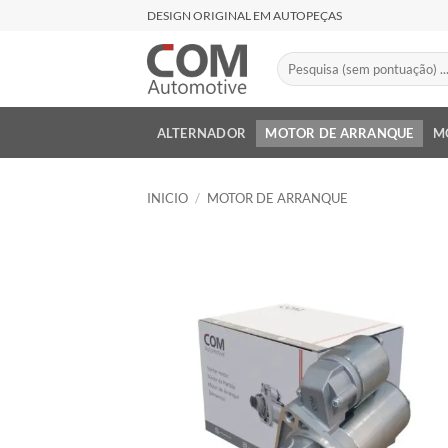
Saltar
DESIGN ORIGINAL EM AUTOPEÇAS
al
contenido
Buscar
por:
ALTERNADOR
MOTOR DE ARRANQUE
M
INICIO
/
MOTOR DE ARRANQUE