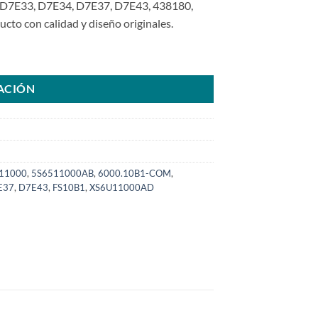
7E33, D7E34, D7E37, D7E43, 438180,
o con calidad y diseño originales.
Ford KA Fiesta Ecosport Courrier Zetec 1.0 L 1.4L 1.6L year00>SKU: 
ACIÓN
11000
,
5S6511000AB
,
6000.10B1-COM
,
E37
,
D7E43
,
FS10B1
,
XS6U11000AD