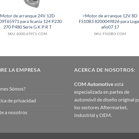
Motor de arranque 24V 12D
>Motor de arranque 12V 8D
9T65971 para Scania 124 P230
FS10B3 8200049826 para Log
270 P480 Serie G K P R T
año07 17
SKU: 6000.65971-COM
SKU: FS10B3-COM
RE LA EMPRESA
ACERCA DE NOSOTROS:
COM Automotive
está
enes Sómos?
especializada en partes de
automóvil de diseño original p
tica de privacidad
los sectores Aftermarket,
e a nosotros
Industrial y OEM.