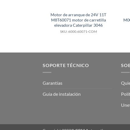
Motor de arranque de 24V 11T
M8T60071 motor de carretilla
M00
elevadora Caterpillar 3046
SKU: 6000.60071-COM
SOPORTE TÉCNICO
SOB
Garantías
Qui
Guía de instalación
Polí
Unet