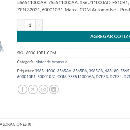
5S6511000AB, 7S5511000AA, XS6U11000AD, FS10B1, D
ZEN 32031, 600010B1. Marca: COM Automotive – Product
Motor de arranque 12V 9T 1.1Kw compatible con FS10B1 para 
AGREGAR COTIZ
SKU:
6000.10B1-COM
Categoría:
Motor de Arranque
Etiquetas:
3S6511000
,
3S65AA
,
3S65BA
,
3S65CA
,
438180
,
5S65
600010B1
,
600010B1-COM
,
7S5511000AA
,
D7E33
,
D7E34
,
D7
ALORACIONES (0)