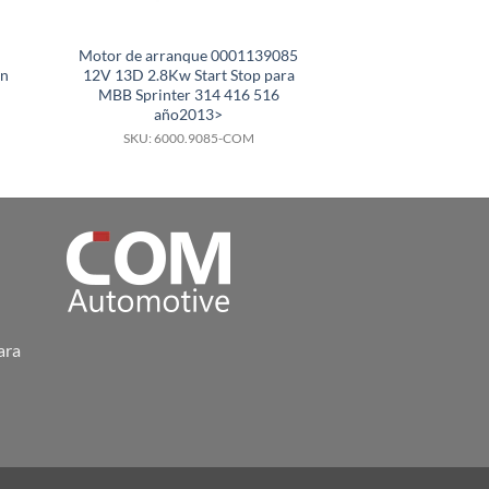
Motor de arranque 0001139085
Motor de arra
an
12V 13D 2.8Kw Start Stop para
11131027 para C
MBB Sprinter 314 416 516
140 155 
año2013>
SKU: 11131
SKU: 6000.9085-COM
ara