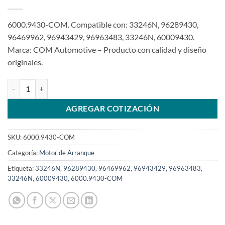
6000.9430-COM. Compatible con: 33246N, 96289430,
96469962, 96943429, 96963483, 33246N, 60009430.
Marca: COM Automotive – Producto con calidad y diseño
originales.
Motor de arranque 12V 8T 0,8Kw compatible 96289430 para CHE Sp
AGREGAR COTIZACIÓN
SKU:
6000.9430-COM
Categoría:
Motor de Arranque
Etiqueta:
33246N, 96289430, 96469962, 96943429, 96963483,
33246N, 60009430, 6000.9430-COM