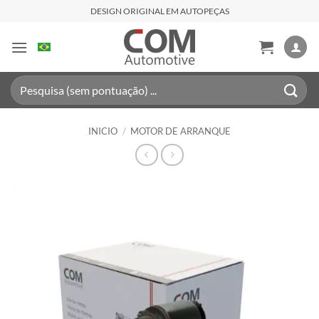
Saltar
DESIGN ORIGINAL EM AUTOPEÇAS
al
contenido
Buscar
por:
INICIO
/
MOTOR DE ARRANQUE