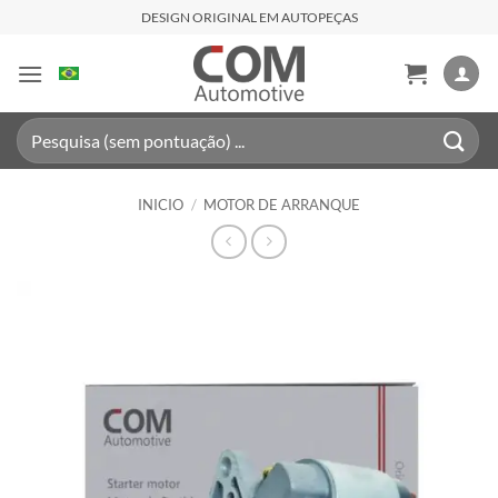
Saltar
DESIGN ORIGINAL EM AUTOPEÇAS
al
contenido
Buscar
por:
INICIO
/
MOTOR DE ARRANQUE