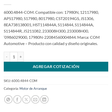
6000.4844-COM. Compatible con: 17980N, 12117980,
APS17980, S17980, 8017980, CST20194GS, JS1306,
8EA738138001, HST114844A, S114844, S114844A,
S114844R, J5211082, 233008H300, 233008H00,
‘0986029000, 17980N-22084560004844. Marca: COM
Automotive – Producto con calidad y diseño originales.
Motor de arranque 12V 13T compatible con S114844 para Nissan X-
AGREGAR COTIZACIÓN
SKU:
6000.4844-COM
Categoría:
Motor de Arranque