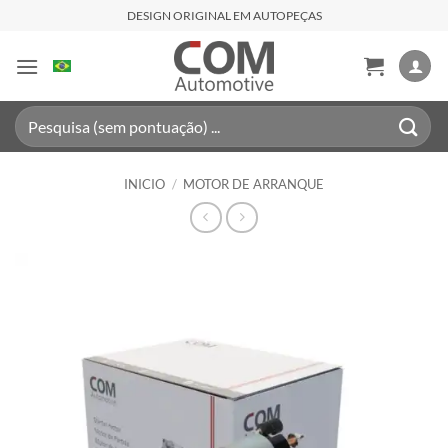
Saltar
DESIGN ORIGINAL EM AUTOPEÇAS
al
contenido
Buscar
por:
INICIO
/
MOTOR DE ARRANQUE