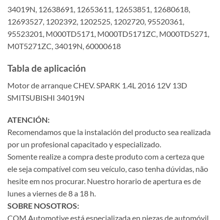
34019N, 12638691, 12653611, 12653851, 12680618,
12693527, 1202392, 1202525, 1202720, 95520361,
95523201, M000TD5171, M000TD5171ZC, M000TD5271,
M0T5271ZC, 34019N, 60000618
Tabla de aplicación
Motor de arranque CHEV. SPARK 1.4L 2016 12V 13D
SMITSUBISHI 34019N
ATENCIÓN:
Recomendamos que la instalación del producto sea realizada
por un profesional capacitado y especializado.
Somente realize a compra deste produto com a certeza que
ele seja compatível com seu veículo, caso tenha dúvidas, não
hesite em nos procurar. Nuestro horario de apertura es de
lunes a viernes de 8 a 18 h.
SOBRE NOSOTROS:
COM Automotive está especializada en piezas de automóvil