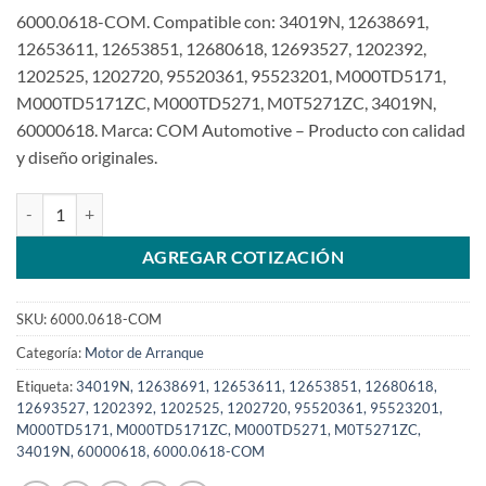
6000.0618-COM. Compatible con: 34019N, 12638691,
12653611, 12653851, 12680618, 12693527, 1202392,
1202525, 1202720, 95520361, 95523201, M000TD5171,
M000TD5171ZC, M000TD5271, M0T5271ZC, 34019N,
60000618. Marca: COM Automotive – Producto con calidad
y diseño originales.
Motor de arranque 12V 13T compatible con 12680618 para CHE Spa
AGREGAR COTIZACIÓN
SKU:
6000.0618-COM
Categoría:
Motor de Arranque
Etiqueta:
34019N, 12638691, 12653611, 12653851, 12680618,
12693527, 1202392, 1202525, 1202720, 95520361, 95523201,
M000TD5171, M000TD5171ZC, M000TD5271, M0T5271ZC,
34019N, 60000618, 6000.0618-COM