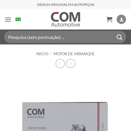
Saltar
DESIGN ORIGINAL EM AUTOPEÇAS
al
contenido
Buscar
por:
INICIO
/
MOTOR DE ARRANQUE