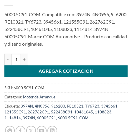
6000.5C91-COM. Compatible con: 3974N, 4N0956, 9L6200,
RE10321, TY6723, 3945661, 121555C91, 262762C91,
522458C91, 10461045, 1108823, 1114814, 3974N,
60005C91. Marca: COM Automotive – Producto con calidad
y diseño originales.
Motor de arranque 12V 11T 40MT compatible con 121555C91 para C
AGREGAR COTIZACIÓN
SKU:
6000.5C91-COM
Categoría:
Motor de Arranque
Etiqueta:
3974N, 4N0956, 9L6200, RE10321, TY6723, 3945661,
121555C91, 262762C91, 522458C91, 10461045, 1108823,
1114814, 3974N, 60005C91, 6000.5C91-COM