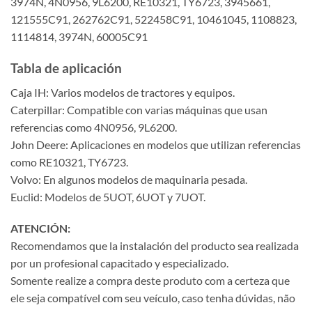
3974N, 4N0956, 9L6200, RE10321, TY6723, 3945661,
121555C91, 262762C91, 522458C91, 10461045, 1108823,
1114814, 3974N, 60005C91
Tabla de aplicación
Caja IH: Varios modelos de tractores y equipos.
Caterpillar: Compatible con varias máquinas que usan
referencias como 4N0956, 9L6200.
John Deere: Aplicaciones en modelos que utilizan referencias
como RE10321, TY6723.
Volvo: En algunos modelos de maquinaria pesada.
Euclid: Modelos de 5UOT, 6UOT y 7UOT.
ATENCIÓN:
Recomendamos que la instalación del producto sea realizada
por un profesional capacitado y especializado.
Somente realize a compra deste produto com a certeza que
ele seja compatível com seu veículo, caso tenha dúvidas, não