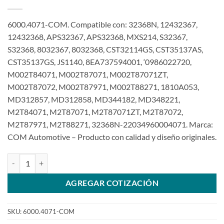
6000.4071-COM. Compatible con: 32368N, 12432367,
12432368, APS32367, APS32368, MXS214, S32367,
S32368, 8032367, 8032368, CST32114GS, CST35137AS,
CST35137GS, JS1140, 8EA737594001, ‘0986022720,
M002T84071, M002T87071, M002T87071ZT,
M002T87072, M002T87971, M002T88271, 1810A053,
MD312857, MD312858, MD344182, MD348221,
M2T84071, M2T87071, M2T87071ZT, M2T87072,
M2T87971, M2T88271, 32368N-22034960004071. Marca:
COM Automotive – Producto con calidad y diseño originales.
Motor de arranque 12V 10T compatible con 2,2 kW M002T84071 para
AGREGAR COTIZACIÓN
SKU:
6000.4071-COM