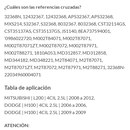
¿Cuáles son las referencias cruzadas?
32368N, 12432367, 12432368, APS32367, APS32368,
MXS214, S32367, S32368, 8032367, 8032368, CST32114GS,
CST35137AS, CST35137GS, JS1140, 8EA737594001,
‘0986022720, M002T84071, M002T87071,
M002T87071ZT, M002T87072, M002T87971,
M002T88271, 1810A053, MD312857, MD312858,
MD344182, MD348221, M2T84071, M2T87071,
M2T87071ZT, M2T87072, M2T87971, M2T88271, 32368N-
22034960004071
Tabla de aplicación
MITSUBISHI | L200 | 4CIL 2.5L | 2008 a 2012,
DODGE | H100 | 4CIL 2.5L | 2006 a 2006,
DODGE | H100 | 4CIL 2.5L | 2009 a 2009
ATENCIÓN: