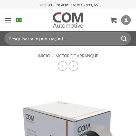
Saltar
DESIGN ORIGINAL EM AUTOPEÇAS
al
contenido
Buscar
por:
INICIO
/
MOTOR DE ARRANQUE