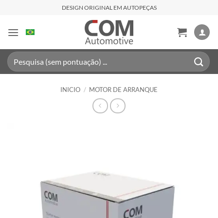
Saltar
DESIGN ORIGINAL EM AUTOPEÇAS
al
contenido
Buscar
por:
INICIO
/
MOTOR DE ARRANQUE