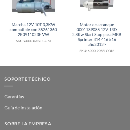
Marcha 12V 10T 3,3KW
Motor de arranque
compatible con 35261360
0001139085 12V 13D
2R0911023E VW
2.8Kw Start Stop para MBB
Sprinter 314 416 516
SKU: 6000.0326-COM
año2013>
SKU: 6000.9085-COM
SOPORTE TÉCNICO
Garantías
Guía de instalación
SOBRE LA EMPRESA