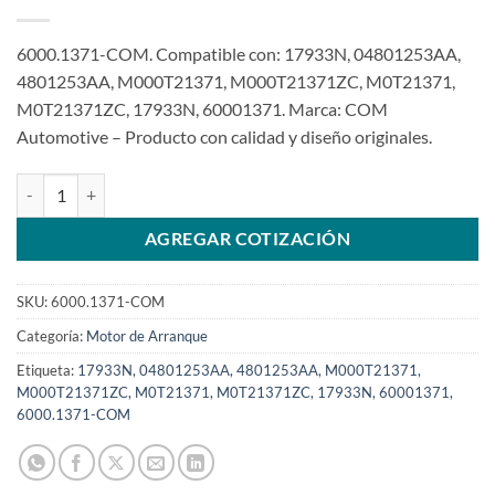
6000.1371-COM. Compatible con: 17933N, 04801253AA,
4801253AA, M000T21371, M000T21371ZC, M0T21371,
M0T21371ZC, 17933N, 60001371. Marca: COM
Automotive – Producto con calidad y diseño originales.
Motor de arranque 12V 10T compatible con 1,7Kw M000T21371 Do
AGREGAR COTIZACIÓN
SKU:
6000.1371-COM
Categoría:
Motor de Arranque
Etiqueta:
17933N, 04801253AA, 4801253AA, M000T21371,
M000T21371ZC, M0T21371, M0T21371ZC, 17933N, 60001371,
6000.1371-COM