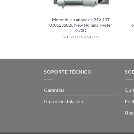
Motor de arranque de 24V 10T
0001231026 New Holland Hyster
6
G70D
SKU: 6000.1026-COM
SOPORTE TÉCNICO
SOB
Garantías
Qui
Guía de instalación
Polí
Unet