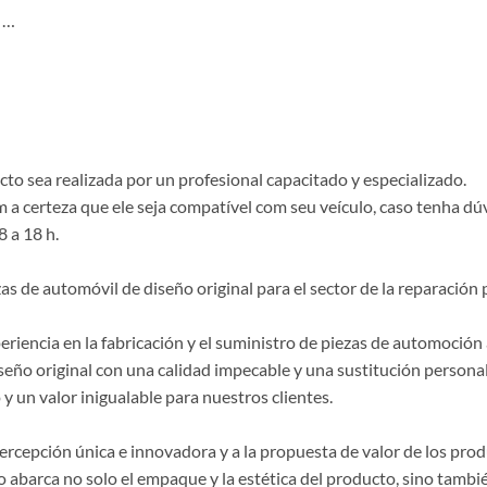
 …
o sea realizada por un profesional capacitado y especializado.
a certeza que ele seja compatível com seu veículo, caso tenha dú
8 a 18 h.
de automóvil de diseño original para el sector de la reparación p
riencia en la fabricación y el suministro de piezas de automoción 
seño original con una calidad impecable y una sustitución persona
y un valor inigualable para nuestros clientes.
 percepción única e innovadora y a la propuesta de valor de los p
 abarca no solo el empaque y la estética del producto, sino también