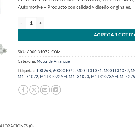
Automotive – Producto con calidad y diseño originales.
Marcha 12V 9T 2Kw compatible con M001T31072 FL360 Frei
AGREGAR COTIZ
SKU:
6000.31072-COM
Categoría:
Motor de Arranque
Etiquetas:
10896N
,
600031072
,
M001T31071
,
M001T31072
,
M
M1T31072
,
M1T31072AM
,
M1T31073
,
M1T31073AM
,
ME4275
ALORACIONES (0)