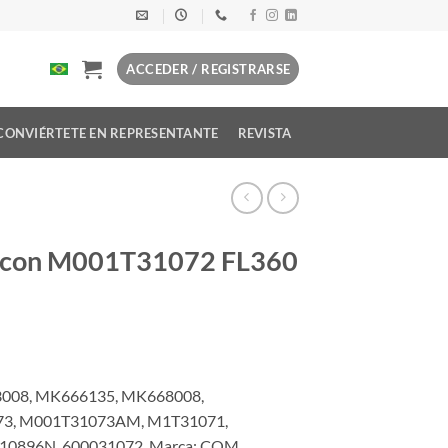
ACCEDER / REGISTRARSE
CONVIÉRTETE EN REPRESENTANTE
REVISTA
e con M001T31072 FL360
3008, MK666135, MK668008,
73, M001T31073AM, M1T31071,
0896N, 600031072. Marca: COM