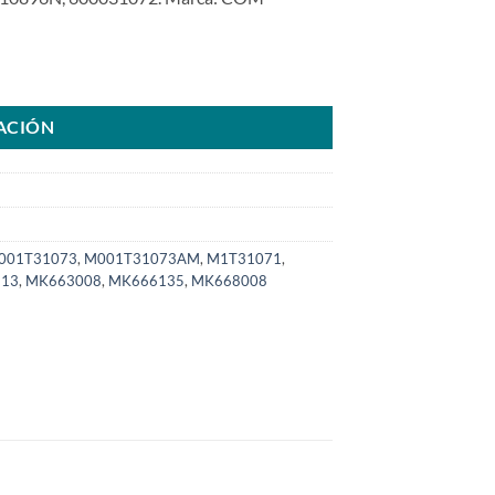
ghtl MIT Fuso año12>18SKU: 6000.31072-COM cantidad
ACIÓN
001T31073
,
M001T31073AM
,
M1T31071
,
13
,
MK663008
,
MK666135
,
MK668008