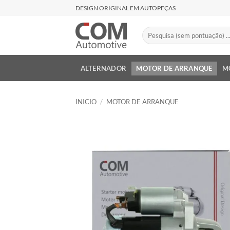
Saltar
DESIGN ORIGINAL EM AUTOPEÇAS
al
contenido
Buscar
por:
ALTERNADOR
MOTOR DE ARRANQUE
M
INICIO
/
MOTOR DE ARRANQUE