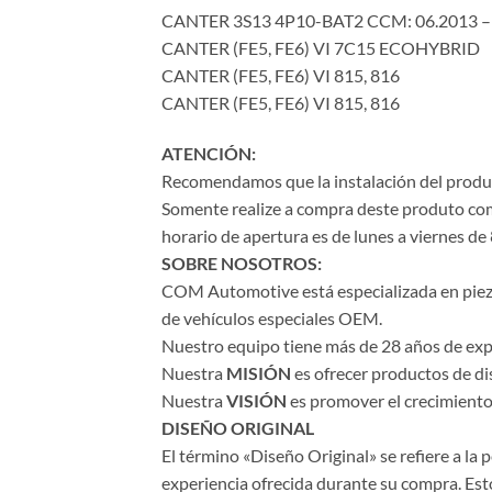
CANTER 3S13 4P10-BAT2 CCM: 06.2013 –
CANTER (FE5, FE6) VI 7C15 ECOHYBRID
CANTER (FE5, FE6) VI 815, 816
CANTER (FE5, FE6) VI 815, 816
ATENCIÓN:
Recomendamos que la instalación del product
Somente realize a compra deste produto com 
horario de apertura es de lunes a viernes de 
SOBRE NOSOTROS:
COM Automotive está especializada en piezas 
de vehículos especiales OEM.
Nuestro equipo tiene más de 28 años de expe
Nuestra
MISIÓN
es ofrecer productos de di
Nuestra
VISIÓN
es promover el crecimiento 
DISEÑO ORIGINAL
El término «Diseño Original» se refiere a la
experiencia ofrecida durante su compra. Esto