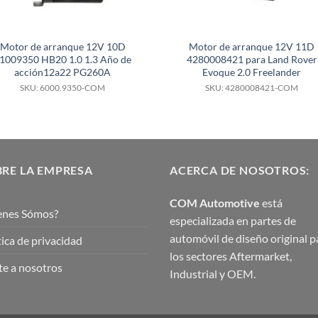
Motor de arranque 12V 10D
Motor de arranque 12V 11D
1009350 HB20 1.0 1.3 Año de
4280008421 para Land Rover
acción12a22 PG260A
Evoque 2.0 Freelander
SKU: 6000.9350-COM
SKU: 4280008421-COM
RE LA EMPRESA
ACERCA DE NOSOTROS:
COM Automotive
está
enes Sómos?
especializada en partes de
automóvil de diseño original p
tica de privacidad
los sectores Aftermarket,
e a nosotros
Industrial y OEM.