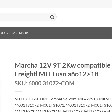
OTOR LIMPIADOR
Marcha 12V 9T 2Kw compatibl
Freightl MIT Fuso año12>18
SKU: 6000.31072-COM
6000.31072-COM. Compatível com: ME427513, MK66
M001T31072, M001T31071, M001T31072, M001T310
M1T31072, M1T31072AM, M1T31073, M1T31073AM, 1