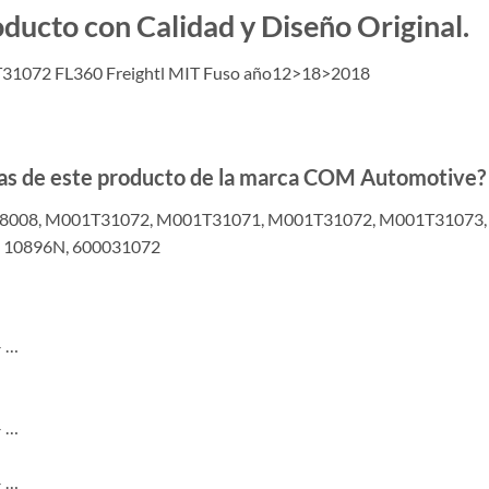
to con Calidad y Diseño Original.
31072 FL360 Freightl MIT Fuso año12>18>2018
adas de este producto de la marca COM Automotive?
8008, M001T31072, M001T31071, M001T31072, M001T31073
10896N, 600031072
– …
– …
– …