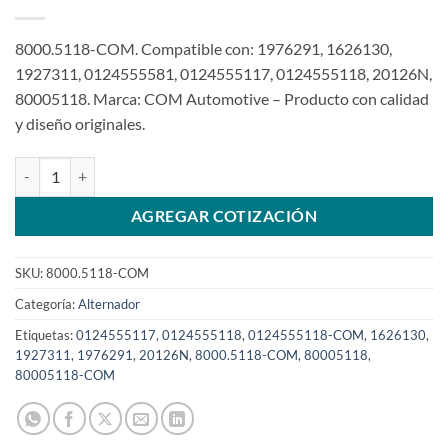
8000.5118-COM. Compatible con: 1976291, 1626130,
1927311, 0124555581, 0124555117, 0124555118, 20126N,
80005118. Marca: COM Automotive – Producto con calidad
y diseño originales.
Alternador 24V 80A 8PK compatible 0124555118 para DAF XF105 
AGREGAR COTIZACIÓN
SKU:
8000.5118-COM
Categoría:
Alternador
Etiquetas:
0124555117
,
0124555118
,
0124555118-COM
,
1626130
,
1927311
,
1976291
,
20126N
,
8000.5118-COM
,
80005118
,
80005118-COM