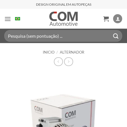
Saltar
DESIGN ORIGINAL EM AUTOPEÇAS
al
contenido
Buscar
por:
INICIO
/
ALTERNADOR