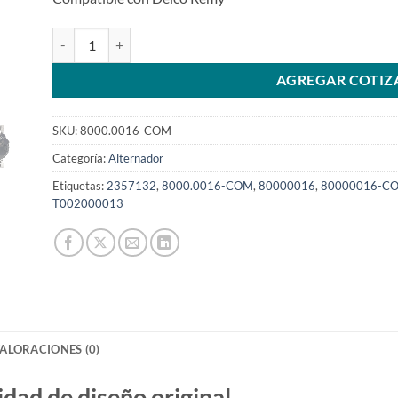
Alternador 24V 70A 8600016 T002000013 2357132 Caterpil
AGREGAR COTIZ
SKU:
8000.0016-COM
Categoría:
Alternador
Etiquetas:
2357132
,
8000.0016-COM
,
80000016
,
80000016-C
T002000013
ALORACIONES (0)
d de diseño original.