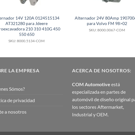
ternador 14V 120A 0124515134
Alternador 24V 80Amp 190700
AT321280 para Jdeere
para Volvo FM 98>02
roexcavadora 210 310 410G 450
SKU: 8000.0067-COM
550 650
SKU: 8000.5134-COM
RE LA EMPRESA
ACERCA DE NOSOTROS:
COM Automotive
está
enes Sómos?
especializada en partes de
automóvil de diseño original p
tica de privacidad
los sectores Aftermarket,
e a nosotros
Industrial y OEM.