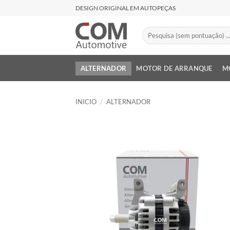
Saltar
DESIGN ORIGINAL EM AUTOPEÇAS
al
contenido
Buscar
por:
ALTERNADOR
MOTOR DE ARRANQUE
M
INICIO
/
ALTERNADOR