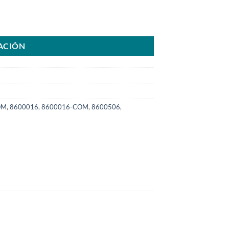
lar 924H 938H 2009>SKU: 8000.0016-COM cantidad
ACIÓN
OM
,
8600016
,
8600016-COM
,
8600506
,