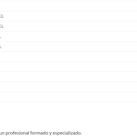
EL
EL
L
L
un profesional formado y especializado.