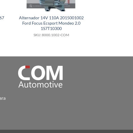
67
Alternador 14V 110A 2015001002
Alternador 12V 
Ford Focus Ecsport Mondeo 2.0
GM Captiva 2.
1S7T10300
SKU: 8000.
SKU: 8000.1002-COM
ara