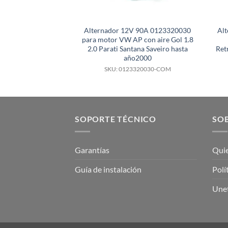
Alternador 12V 90A 0123320030
Al
para motor VW AP con aire Gol 1.8
2.0 Parati Santana Saveiro hasta
Ret
año2000
SKU: 0123320030-COM
SOPORTE TÉCNICO
SOB
Garantías
Qui
Guía de instalación
Polí
Unet