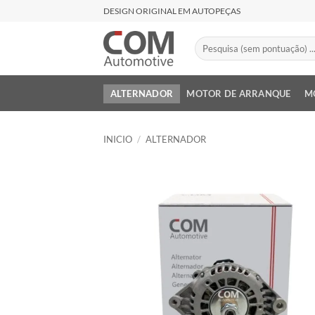
Saltar
DESIGN ORIGINAL EM AUTOPEÇAS
al
contenido
Buscar
por:
ALTERNADOR
MOTOR DE ARRANQUE
M
INICIO
/
ALTERNADOR