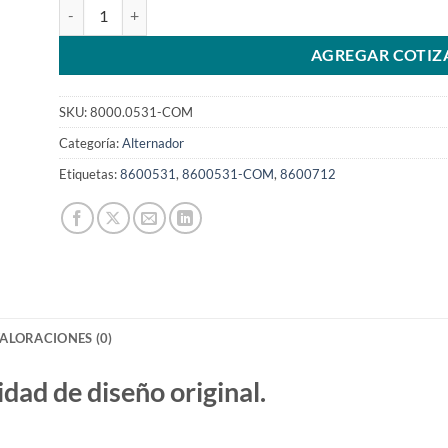
Alternador 12V 95A 8600531 Cummins Case tipo 9SISKU: 80
AGREGAR COTIZ
SKU:
8000.0531-COM
Categoría:
Alternador
Etiquetas:
8600531
,
8600531-COM
,
8600712
ALORACIONES (0)
d de diseño original.