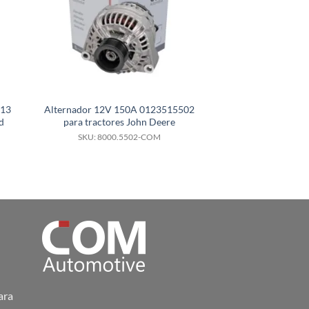
113
Alternador 12V 150A 0123515502
Alternador 24V 
d
para tractores John Deere
para motor Scani
SKU: 8000.5502-COM
SKU: 8000.
ara