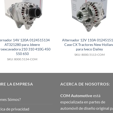
ternador 14V 120A 0124515134
Alternador 12V 110A 0124515
AT321280 para Jdeere
Case CX Tractores New Hollan
roexcavadora 210 310 410G 450
para Iveco Dailey
550 650
SKU: 8000.5113-COM
SKU: 8000.5134-COM
RE LA EMPRESA
ACERCA DE NOSOTROS:
COM Automotive
está
enes Sómos?
especializada en partes de
automóvil de diseño original p
tica de privacidad