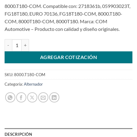
8000.T180-COM. Compatible con: 2718361b, 059903023T,
FG18T180, EURO 70136, FG18T180-COM, 8000.T180-
COM, 8000T180-COM, 8000T180. Marca: COM
Automotive – Producto con calidad y diseño originales.
Alternador 12V 180A Compatible con FG18T180 para Amarok 3.0 V
AGREGAR COTIZACIÓN
SKU:
8000.T180-COM
Categoría:
Alternador
DESCRIPCIÓN