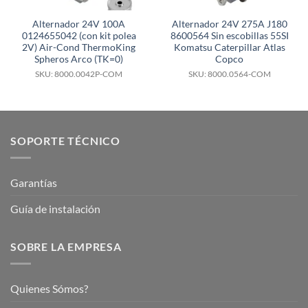
Alternador 24V 100A
Alternador 24V 275A J180
0124655042 (con kit polea
8600564 Sin escobillas 55SI
2V) Air-Cond ThermoKing
Komatsu Caterpillar Atlas
Spheros Arco (TK=0)
Copco
SKU: 8000.0042P-COM
SKU: 8000.0564-COM
SOPORTE TÉCNICO
Garantías
Guía de instalación
SOBRE LA EMPRESA
Quienes Sómos?