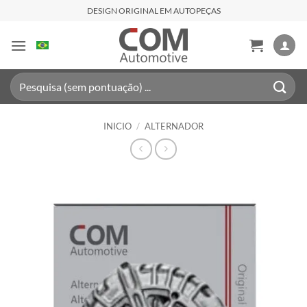
Saltar
DESIGN ORIGINAL EM AUTOPEÇAS
al
contenido
Buscar
por:
INICIO
/
ALTERNADOR