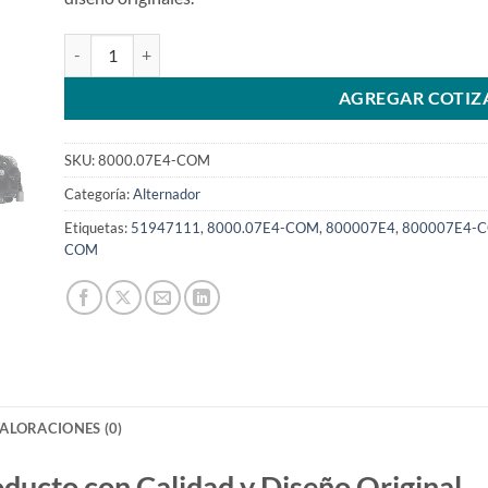
Alternador 12V 150A compatible con F000BL07E4 F000BL07
AGREGAR COTIZ
SKU:
8000.07E4-COM
Categoría:
Alternador
Etiquetas:
51947111
,
8000.07E4-COM
,
800007E4
,
800007E4-
COM
ALORACIONES (0)
to con Calidad y Diseño Original.