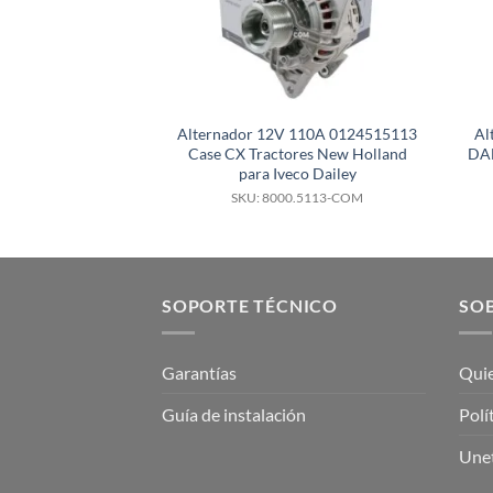
Alternador 12V 110A 0124515113
Al
Case CX Tractores New Holland
DAF
para Iveco Dailey
SKU: 8000.5113-COM
SOPORTE TÉCNICO
SOB
Garantías
Qui
Guía de instalación
Polí
Unet