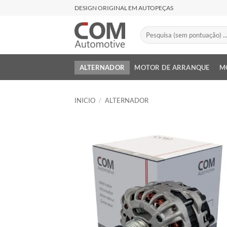
Saltar
DESIGN ORIGINAL EM AUTOPEÇAS
al
contenido
Buscar
por:
ALTERNADOR
MOTOR DE ARRANQUE
M
INICIO
/
ALTERNADOR