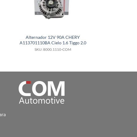
Alternador 12V 90A CHERY
Alternador 12V 1
A113701110BA Cielo 1.6 Tiggo 2.0
para Toyota Coro
201
SKU: 8000.1110-COM
SKU: 8000.
ara