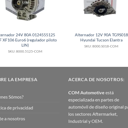
ternador 24V 80A 0124555125
Alternador 12V 90A TG9S018
 XF106 Euro6 (regulador piloto
Hyundai Tucson Elantra
LIN)
SKU: 8000.S018-COM
SKU: 8000.5125-COM
RE LA EMPRESA
ACERCA DE NOSOTROS:
COM Automotive
está
enes Sómos?
especializada en partes de
automóvil de diseño original p
tica de privacidad
los sectores Aftermarket,
e a nosotros
Industrial y OEM.