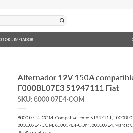
OTOR LIMPIADOR
Alternador 12V 150A compatib
F000BL07E3 51947111 Fiat
SKU: 8000.07E4-COM
8000.07E4-COM. Compatível com: 51947111, F000BL
8000.07E4-COM, 800007E4-COM, 800007E4. Marca: COM
diseño originales.