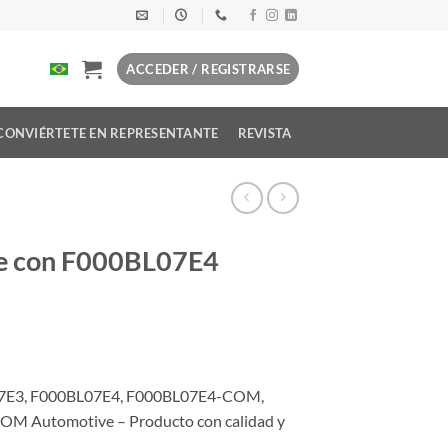
ACCEDER / REGISTRARSE
CONVIÉRTETE EN REPRESENTANTE
REVISTA
le con F000BL07E4
07E3, F000BL07E4, F000BL07E4-COM,
 Automotive – Producto con calidad y