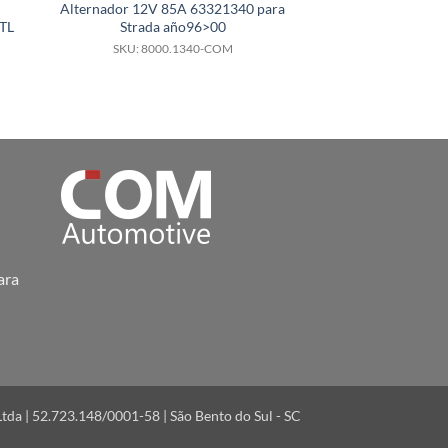
Alternador 12V 85A 63321340 para
Alternador 12V 
TL
Strada año96>00
para motor Gol S
Parat
SKU: 8000.1340-COM
SKU: 8000.
ara
a | 52.723.148/0001-58 | São Bento do Sul - SC