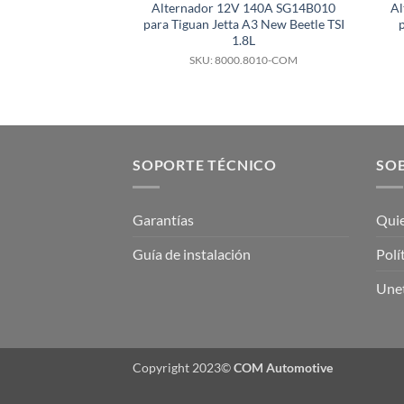
Alternador 12V 140A SG14B010
A
para Tiguan Jetta A3 New Beetle TSI
1.8L
SKU: 8000.8010-COM
SOPORTE TÉCNICO
SOB
Garantías
Qui
Guía de instalación
Polí
Unet
Copyright 2023©
COM Automotive