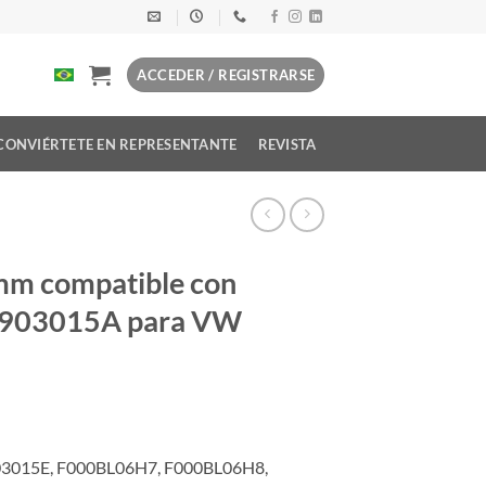
ACCEDER / REGISTRARSE
CONVIÉRTETE EN REPRESENTANTE
REVISTA
mm compatible con
903015A para VW
03015E, F000BL06H7, F000BL06H8,