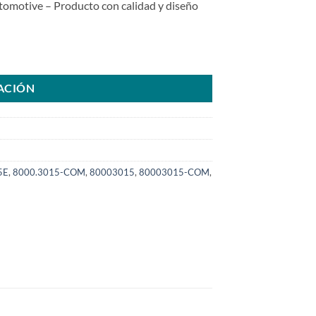
otive – Producto con calidad y diseño
6H8 F000BL06H7 23B903015A para VW Delivery 08>12SKU: 8000.3015
ACIÓN
5E
,
8000.3015-COM
,
80003015
,
80003015-COM
,