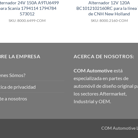
lternador 24V 150A A9TU6499
Alternador 12V 120A
para Scania 1794114 1794784
BC1012102160RC para la línea 
573012
de CNH New Holland
SKU: 8000.6499-COM
SKU: 8000.2160-COM
RE LA EMPRESA
ACERCA DE NOSOTROS:
COM Automotive
está
enes Sómos?
especializada en partes de
automóvil de diseño original p
tica de privacidad
los sectores Aftermarket,
e a nosotros
Industrial y OEM.
COM Automotive Ltd