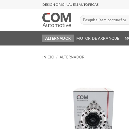
Saltar
DESIGN ORIGINAL EM AUTOPEÇAS
al
contenido
Buscar
por:
ALTERNADOR
MOTOR DE ARRANQUE
M
INICIO
/
ALTERNADOR