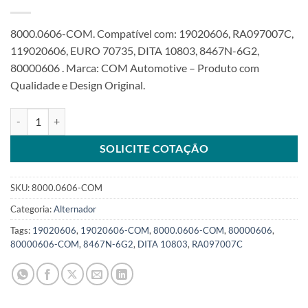
8000.0606-COM. Compatível com: 19020606, RA097007C,
119020606, EURO 70735, DITA 10803, 8467N-6G2,
80000606 . Marca: COM Automotive – Produto com
Qualidade e Design Original.
Alternador 12V 70A compatível 19020606 para empilhadeira Hyste
SOLICITE COTAÇÃO
SKU:
8000.0606-COM
Categoria:
Alternador
Tags:
19020606
,
19020606-COM
,
8000.0606-COM
,
80000606
,
80000606-COM
,
8467N-6G2
,
DITA 10803
,
RA097007C