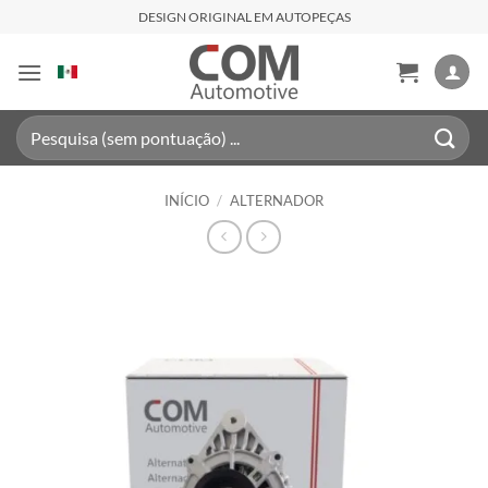
Skip
DESIGN ORIGINAL EM AUTOPEÇAS
to
content
Pesquisar
por:
INÍCIO
/
ALTERNADOR