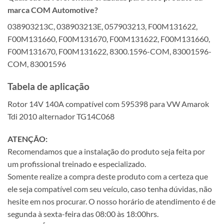
marca COM Automotive?
038903213C, 038903213E, 057903213, F00M131622,
F00M131660, F00M131670, F00M131622, F00M131660,
F00M131670, F00M131622, 8300.1596-COM, 83001596-
COM, 83001596
Tabela de aplicação
Rotor 14V 140A compatível com 595398 para VW Amarok
Tdi 2010 alternador TG14C068
ATENÇÃO:
Recomendamos que a instalação do produto seja feita por
um profissional treinado e especializado.
Somente realize a compra deste produto com a certeza que
ele seja compatível com seu veículo, caso tenha dúvidas, não
hesite em nos procurar. O nosso horário de atendimento é de
segunda à sexta-feira das 08:00 às 18:00hrs.