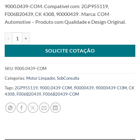
9000.0439-COM. Compatível com: 2GP955119,
F006B20439, CK 4308, 90000439 . Marca: COM
Automotive – Produto com Qualidade e Design Original.
Motor Limpador 12V compatível F006B20439 para VW TCROSS ano
SOLICITE COTAÇÃO
SKU:
9000.0439-COM
Categorias:
Motor Limpador
,
SobConsulta
Tags:
2GP955119
,
9000.0439-COM
,
90000439
,
90000439-COM
,
CK
4308
,
F006B20439
,
F006B20439-COM