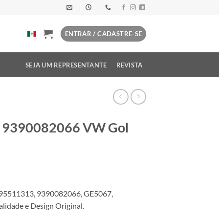
ENTRAR / CADASTRE-SE
SEJA UM REPRESENTANTE
REVISTA
l 9390082066 VW Gol
595511313, 9390082066, GE5067,
dade e Design Original.