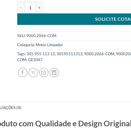
Motor Limpador 12V compatível 9390082066 VW Gol 30595
SOLICITE COT
SKU:
9000.2066-COM
Categoria:
Motor Limpador
Tags:
305 955 113 13
,
30595511313
,
9000.2066-COM
,
900020
COM
,
GE5067
LIAÇÕES (0)
o com Qualidade e Design Original