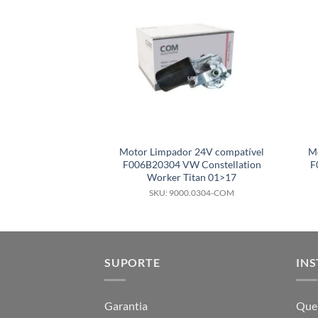
Motor Limpador 24V compatível
M
F006B20304 VW Constellation
F
Worker Titan 01>17
SKU: 9000.0304-COM
SUPORTE
INS
Garantia
Que