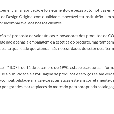
periência na fabricação e fornecimento de peças automotivas em e
s de Design Original com qualidade impecável e substituição “um p
r incomparável aos nossos clientes.
epção e à proposta de valor únicas e inovadoras dos produtos da
ange não apenas a embalagem e a estética do produto, mas também a
alta qualidade que atendam às necessidades do setor de afterma
i nº 8.078, de 11 de setembro de 1990, estabelece que as infor
 que a publicidade e a rotulagem de produtos e serviços sejam ver
e compatibilidade, marca e características estejam corretamente de
 por grandes marketplaces do mercado para apropriada catalogaç