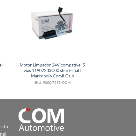
HOT
el
Motor Limpador 24V compatível 5
Motor Limpador 
vias 11907233C00 short-shaft
com F006B20404 
Marcopolo Comil Caio
HRV 1.5
SKU: 9000.7233-COM
SKU: 9000.
ista
nal