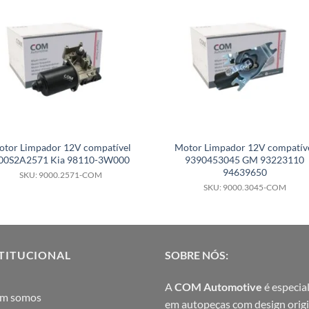
otor Limpador 12V compatível
Motor Limpador 12V compatív
00S2A2571 Kia 98110-3W000
9390453045 GM 93223110
94639650
SKU: 9000.2571-COM
SKU: 9000.3045-COM
TITUCIONAL
SOBRE NÓS:
A
COM Automotive
é especial
m somos
em autopeças com design origi