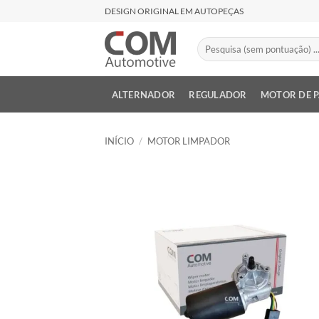
Skip
DESIGN ORIGINAL EM AUTOPEÇAS
to
content
Pesquisar
por:
ALTERNADOR
REGULADOR
MOTOR DE 
INÍCIO
/
MOTOR LIMPADOR