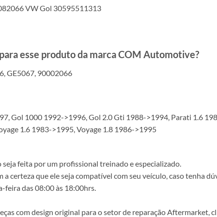
0082066 VW Gol 30595511313
s para esse produto da marca COM Automotive?
6, GE5067, 90002066
7, Gol 1000 1992->1996, Gol 2.0 Gti 1988->1994, Parati 1.6 198
Voyage 1.6 1983->1995, Voyage 1.8 1986->1995
ja feita por um profissional treinado e especializado.
a certeza que ele seja compatível com seu veículo, caso tenha dú
-feira das 08:00 às 18:00hrs.
s com design original para o setor de reparação Aftermarket, clie