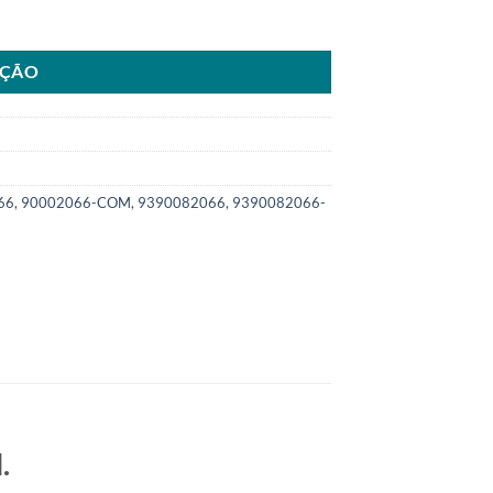
511313SKU: 9000.2066-COM quantidade
AÇÃO
66
,
90002066-COM
,
9390082066
,
9390082066-
.