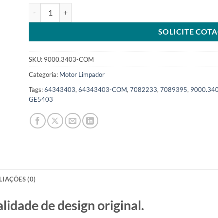
Motor Limpador 12V compatível 64343403 Fiat 7089395 70
SOLICITE COT
SKU:
9000.3403-COM
Categoria:
Motor Limpador
Tags:
64343403
,
64343403-COM
,
7082233
,
7089395
,
9000.34
GE5403
LIAÇÕES (0)
ade de design original.