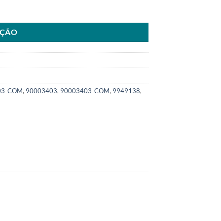
82233 9949138SKU: 9000.3403-COM quantidade
AÇÃO
03-COM
,
90003403
,
90003403-COM
,
9949138
,