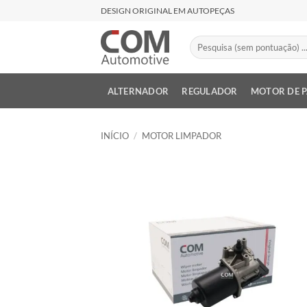
Skip
DESIGN ORIGINAL EM AUTOPEÇAS
to
content
Pesquisar
por:
ALTERNADOR
REGULADOR
MOTOR DE 
INÍCIO
/
MOTOR LIMPADOR