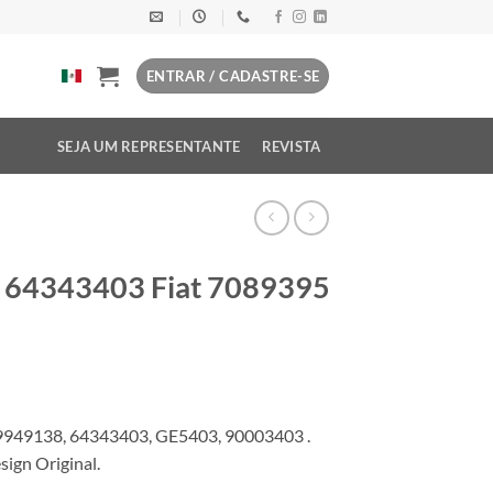
ENTRAR / CADASTRE-SE
SEJA UM REPRESENTANTE
REVISTA
l 64343403 Fiat 7089395
9949138, 64343403, GE5403, 90003403 .
ign Original.