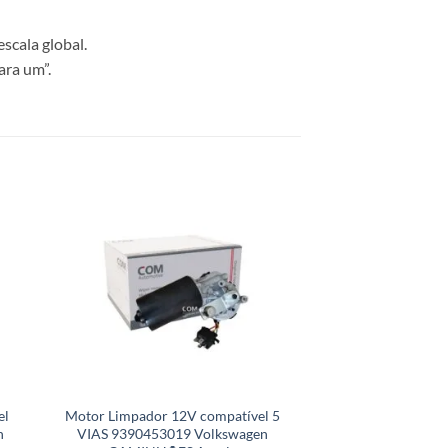
scala global.
ara um”.
el
Motor Limpador 12V compatível 5
Motor Limpador 
n
VIAS 9390453019 Volkswagen
F00S2A2571 Kia