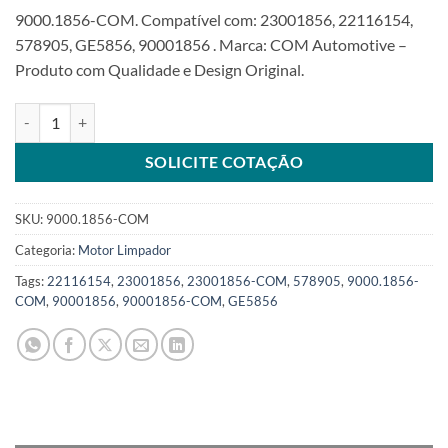
9000.1856-COM. Compatível com: 23001856, 22116154,
578905, GE5856, 90001856 . Marca: COM Automotive –
Produto com Qualidade e Design Original.
Motor Limpador 12V compatível 22116154 GM 23001856SKU: 9000
SOLICITE COTAÇÃO
SKU:
9000.1856-COM
Categoria:
Motor Limpador
Tags:
22116154
,
23001856
,
23001856-COM
,
578905
,
9000.1856-
COM
,
90001856
,
90001856-COM
,
GE5856