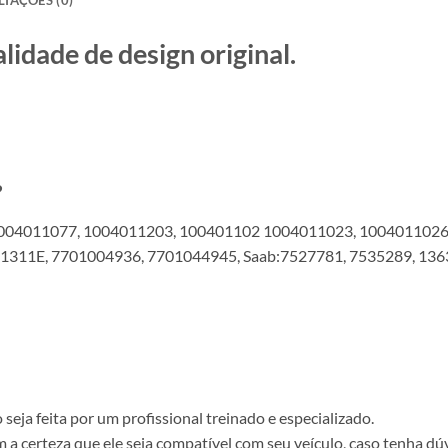
ade de design original.
?
004011077, 1004011203, 100401102 1004011023, 1004011026
311E, 7701004936, 7701044945, Saab:7527781, 7535289, 136
ja feita por um profissional treinado e especializado.
a certeza que ele seja compatível com seu veículo, caso tenha dú