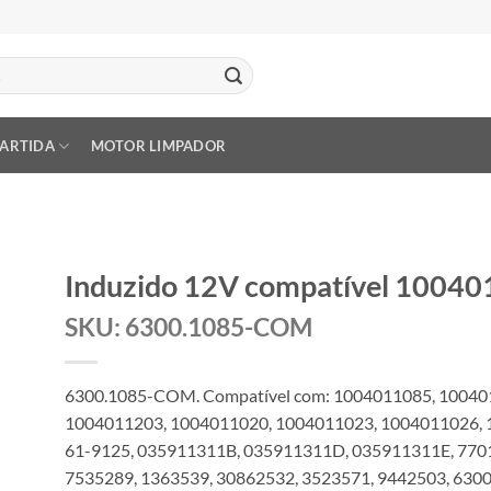
PARTIDA
MOTOR LIMPADOR
Induzido 12V compatível 1004
SKU: 6300.1085-COM
6300.1085-COM. Compatível com: 1004011085, 10040
1004011203, 1004011020, 1004011023, 1004011026, 
61-9125, 035911311B, 035911311D, 035911311E, 770
7535289, 1363539, 30862532, 3523571, 9442503, 6300