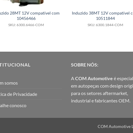
uzido 28MT 12V compatível com
Induzido 38MT 12V compatível 
10456466
10511844
SKU: 6300.6466-COM
SKU: 6300.1844-COM
TITUCIONAL
SOBRE NÓS:
A
COM Automotive
é especial
m somos
em autopeças com design origi
para os setores aftermarket,
tica de Privacidade
industrial e fabricantes OEM.
alhe conosco
COM Automotive Ltd