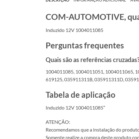
COM-AUTOMOTIVE, qualid
Induzido 12V 1004011085
Perguntas frequentes
Quais são as referências cruzadas
1004011085, 1004011051, 1004011065, 1
619125, 035911311B, 035911311D, 035911
Tabela de aplicação
Induzido 12V 1004011085″
ATENÇÃO:
Recomendamos que a instalação do produto se
Somente realize a compra deste produto com 