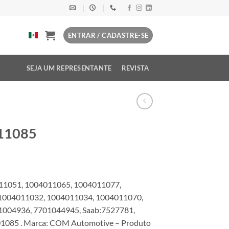
ENTRAR / CADASTRE-SE
SEJA UM REPRESENTANTE
REVISTA
011085
11051, 1004011065, 1004011077,
1004011032, 1004011034, 1004011070,
1004936, 7701044945, Saab:7527781,
1085 . Marca: COM Automotive – Produto