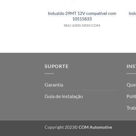
Induzido 29MT 12V compatível com
Ind
10515833
SKU: 6300.5833-COM
SUPORTE
INS
Garantia
Que
Guia de instalação
Polí
Trab
Copyright 2023©
COM Automotive