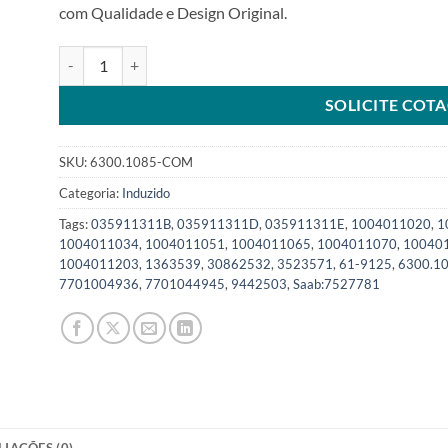
com Qualidade e Design Original.
Induzido 12V compatível 1004011085SKU: 6300.1085-COM q
SOLICITE COT
SKU:
6300.1085-COM
Categoria:
Induzido
Tags:
035911311B
,
035911311D
,
035911311E
,
1004011020
,
1
1004011034
,
1004011051
,
1004011065
,
1004011070
,
10040
1004011203
,
1363539
,
30862532
,
3523571
,
61-9125
,
6300.1
7701004936
,
7701044945
,
9442503
,
Saab:7527781
LIAÇÕES (0)