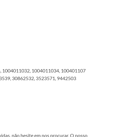
, 1004011032, 1004011034, 100401107
3539, 30862532, 3523571, 9442503
vidas, não hesite em nos procurar. O nosso