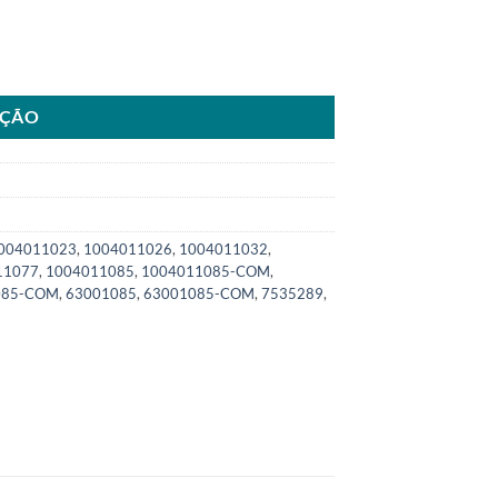
uantidade
AÇÃO
004011023
,
1004011026
,
1004011032
,
11077
,
1004011085
,
1004011085-COM
,
085-COM
,
63001085
,
63001085-COM
,
7535289
,