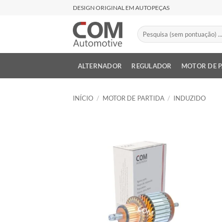
Skip
DESIGN ORIGINAL EM AUTOPEÇAS
to
content
Pesquisar
por:
ALTERNADOR
REGULADOR
MOTOR DE 
INÍCIO
/
MOTOR DE PARTIDA
/
INDUZIDO