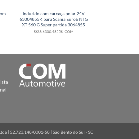
com
Induzido com carcaça polar 24V
Conjunto Planetári
63004855K para Scania Euro6 NTG
mancal dianteiro
XT 560 G Super partida 3064855
para Scania Euro
Super parti
SKU: 6300.4855K-COM
SKU: 6200.
ista
nal
a | 52.723.148/0001-58 | São Bento do Sul - SC