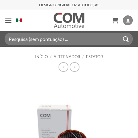
Skip
DESIGN ORIGINAL EM AUTOPEÇAS
to
content
Pesquisar
por:
INÍCIO
/
ALTERNADOR
/
ESTATOR