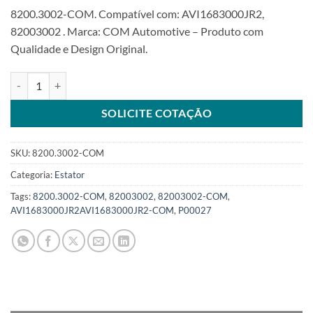
8200.3002-COM. Compatível com: AVI1683000JR2,
82003002 . Marca: COM Automotive – Produto com
Qualidade e Design Original.
Estator 24V 150A compatível AVI1683000JR2 BatterylessSKU: 8200
SOLICITE COTAÇÃO
SKU:
8200.3002-COM
Categoria:
Estator
Tags:
8200.3002-COM
,
82003002
,
82003002-COM
,
AVI1683000JR2AVI1683000JR2-COM
,
P00027