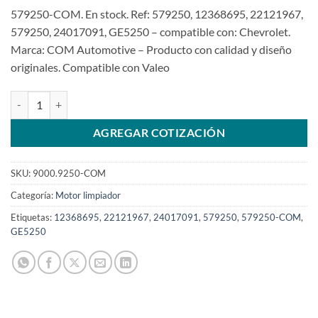
579250-COM. En stock. Ref: 579250, 12368695, 22121967,
579250, 24017091, GE5250 – compatible con: Chevrolet.
Marca: COM Automotive – Producto con calidad y diseño
originales. Compatible con Valeo
Motor limpiaparabrisas de 12368695 GM de 12V 579250, 22121967
AGREGAR COTIZACIÓN
SKU:
9000.9250-COM
Categoría:
Motor limpiador
Etiquetas:
12368695
,
22121967
,
24017091
,
579250
,
579250-COM
,
GE5250