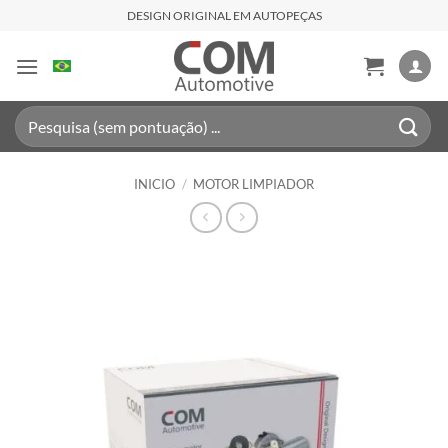
Saltar
DESIGN ORIGINAL EM AUTOPEÇAS
al
contenido
Buscar
por:
INICIO
/
MOTOR LIMPIADOR