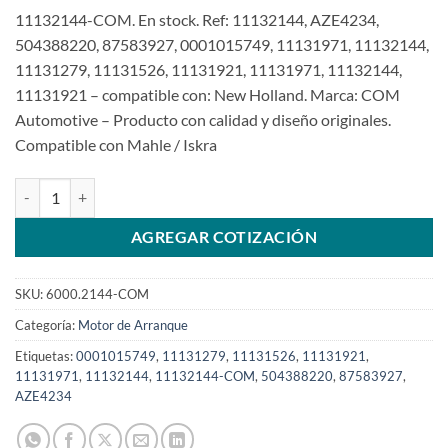
11132144-COM. En stock. Ref: 11132144, AZE4234,
504388220, 87583927, 0001015749, 11131971, 11132144,
11131279, 11131526, 11131921, 11131971, 11132144,
11131921 – compatible con: New Holland. Marca: COM
Automotive – Producto con calidad y diseño originales.
Compatible con Mahle / Iskra
Motor de arranque de 12V 3.2Kw 11132144 New HollandSKU: 6000
AGREGAR COTIZACIÓN
SKU:
6000.2144-COM
Categoría:
Motor de Arranque
Etiquetas:
0001015749
,
11131279
,
11131526
,
11131921
,
11131971
,
11132144
,
11132144-COM
,
504388220
,
87583927
,
AZE4234