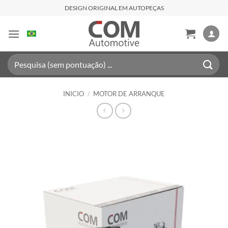
Saltar
DESIGN ORIGINAL EM AUTOPEÇAS
al
contenido
Buscar
por:
INICIO
/
MOTOR DE ARRANQUE