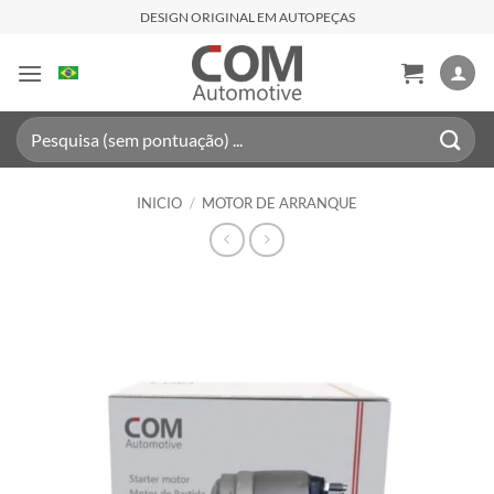
Saltar
DESIGN ORIGINAL EM AUTOPEÇAS
al
contenido
Buscar
por:
INICIO
/
MOTOR DE ARRANQUE