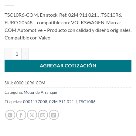
TSC10R6-COM. En stock. Ref: 02M 911 021 J, TSC10R6,
EURO 20548 – compatible con: VOLKSWAGEN. Marca:
COM Automotive – Producto con calidad y diseño originales.
Compatible con Valeo
Motor de arranque de 12V 13D TSC10R6 495109 para Nivus Tcross 
AGREGAR COTIZACIÓN
SKU:
6000.10R6-COM
Categoría:
Motor de Arranque
Etiquetas:
0001177008
,
02M 911 021 J
,
TSC10R6