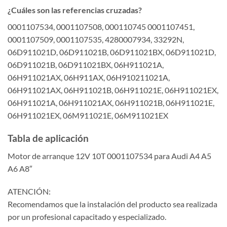
¿Cuáles son las referencias cruzadas?
0001107534, 0001107508, 000110745 0001107451,
0001107509, 0001107535, 4280007934, 33292N,
06D911021D, 06D911021B, 06D911021BX, 06D911021D,
06D911021B, 06D911021BX, 06H911021A,
06H911021AX, 06H911AX, 06H910211021A,
06H911021AX, 06H911021B, 06H911021E, 06H911021EX,
06H911021A, 06H911021AX, 06H911021B, 06H911021E,
06H911021EX, 06M911021E, 06M911021EX
Tabla de aplicación
Motor de arranque 12V 10T 0001107534 para Audi A4 A5
A6 A8″
ATENCIÓN:
Recomendamos que la instalación del producto sea realizada
por un profesional capacitado y especializado.