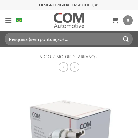
Saltar
DESIGN ORIGINAL EM AUTOPEÇAS
al
contenido
Buscar
por:
INICIO
/
MOTOR DE ARRANQUE