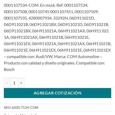
0001107534-COM. En stock. Ref: 0001107534,
0001107508, 000110745 0001107451, 0001107509,
0001107535, 4280007934, 33292N, 06D911021D,
06D911021B, 06D911021BX, 06D911021D, 06D911021B,
06D911021BX, 06H911021A, 06H911021AX, 06H911 021
1A, 06H911021AX, 06H911021B, 06H911021E,
06H911021EX, 06H911021A, 06H911021AX, 06H911021B,
06H911021E, 06H911021EX, 06M911021E, 06M911021EX
– compatible con: Audi/VW. Marca: COM Automotive –
Producto con calidad y diseño originales. Compatible con:
Bosch
Motor de arranque de 12V 10T 0001107534 para Audi A4 A5 A6 A8
AGREGAR COTIZACIÓN
SKU:
6000.7534-COM