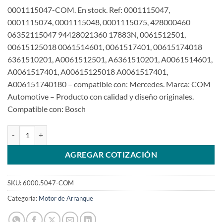
0001115047-COM. En stock. Ref: 0001115047,
0001115074, 0001115048, 0001115075, 428000460
06352115047 94428021360 17883N, 0061512501,
00615125018 0061514601, 0061517401, 00615174018
6361510201, A0061512501, A6361510201, A0061514601,
A0061517401, A00615125018 A0061517401,
A006151740180 – compatible con: Mercedes. Marca: COM
Automotive – Producto con calidad y diseño originales.
Compatible con: Bosch
Motor de arranque de 0001115047 12V 12T para Mercedes Sprinte
AGREGAR COTIZACIÓN
SKU:
6000.5047-COM
Categoría:
Motor de Arranque