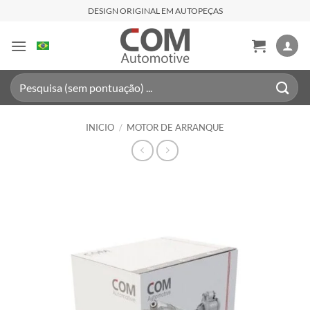
Saltar
DESIGN ORIGINAL EM AUTOPEÇAS
al
contenido
Buscar
por:
INICIO
/
MOTOR DE ARRANQUE