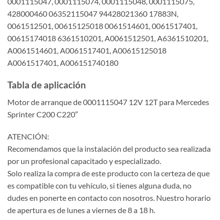
0001115047, 0001115074, 0001115048, 0001115075,
428000460 06352115047 94428021360 17883N,
0061512501, 00615125018 0061514601, 0061517401,
00615174018 6361510201, A0061512501, A6361510201,
A0061514601, A0061517401, A00615125018
A0061517401, A006151740180
Tabla de aplicación
Motor de arranque de 0001115047 12V 12T para Mercedes
Sprinter C200 C220″
ATENCIÓN:
Recomendamos que la instalación del producto sea realizada
por un profesional capacitado y especializado.
Solo realiza la compra de este producto con la certeza de que
es compatible con tu vehículo, si tienes alguna duda, no
dudes en ponerte en contacto con nosotros. Nuestro horario
de apertura es de lunes a viernes de 8 a 18 h.