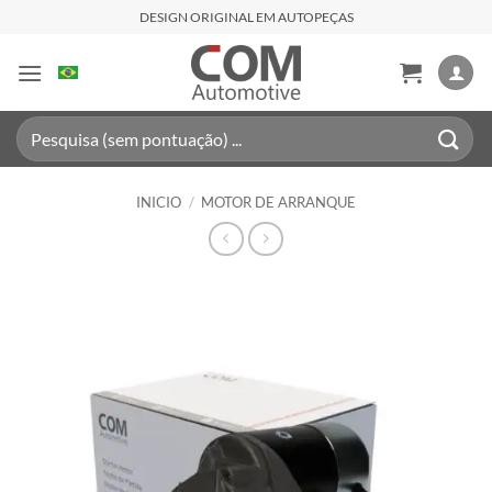
Saltar
DESIGN ORIGINAL EM AUTOPEÇAS
al
contenido
Buscar
por:
INICIO
/
MOTOR DE ARRANQUE