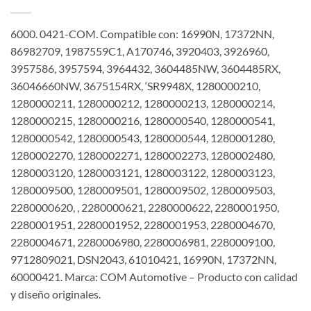
6000. 0421-COM. Compatible con: 16990N, 17372NN,
86982709, 1987559C1, A170746, 3920403, 3926960,
3957586, 3957594, 3964432, 3604485NW, 3604485RX,
36046660NW, 3675154RX, ‘SR9948X, 1280000210,
1280000211, 1280000212, 1280000213, 1280000214,
1280000215, 1280000216, 1280000540, 1280000541,
1280000542, 1280000543, 1280000544, 1280001280,
1280002270, 1280002271, 1280002273, 1280002480,
1280003120, 1280003121, 1280003122, 1280003123,
1280009500, 1280009501, 1280009502, 1280009503,
2280000620, , 2280000621, 2280000622, 2280001950,
2280001951, 2280001952, 2280001953, 2280004670,
2280004671, 2280006980, 2280006981, 2280009100,
9712809021, DSN2043, 61010421, 16990N, 17372NN,
60000421. Marca: COM Automotive – Producto con calidad
y diseño originales.