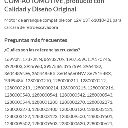
COM-AUTOMOTIVE, producto con
Calidad y Diseño Original.
Motor de arranque compatible con 12V 13T 61010421 para
carcasa de retroexcavadora
Preguntas más frecuentes
¿Cuáles son las referencias cruzadas?
16990N, 17372NN, 86982709, 1987559C1, A170746,
3920403, 3926960, 3957586, 3957594, 3964432,
3604485NW, 3604485RX, 36046660NW, 3675154RX,
‘SR9948X, 1280000210, 1280000211, 1280000212,
1280000213 , 1280000214, 1280000215, 1280000216,
1280000540, 1280000541, 1280000542, 1280000543,
1280000544, 1280001280, 1280002270, 1280002271,
1280002273, 1280002480, 1280003120, 1280003121,
1280003122, 1280003123, 1280009500, 1280009501,
1280009502, 1280009503, 2280000620, 2280000621,