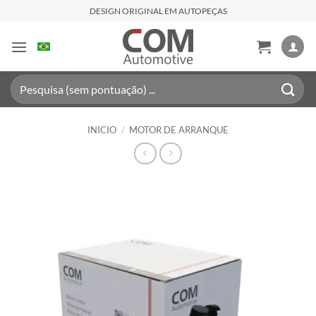
Saltar
DESIGN ORIGINAL EM AUTOPEÇAS
al
contenido
Buscar
por:
INICIO
/
MOTOR DE ARRANQUE