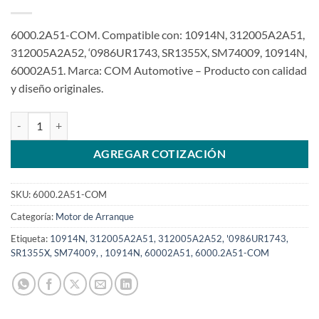
6000.2A51-COM. Compatible con: 10914N, 312005A2A51,
312005A2A52, ‘0986UR1743, SR1355X, SM74009, 10914N,
60002A51. Marca: COM Automotive – Producto con calidad
y diseño originales.
Motor de arranque compatible 12V 9T 312005A2A51 para Honda C
AGREGAR COTIZACIÓN
SKU:
6000.2A51-COM
Categoría:
Motor de Arranque
Etiqueta:
10914N, 312005A2A51, 312005A2A52, '0986UR1743,
SR1355X, SM74009, , 10914N, 60002A51, 6000.2A51-COM