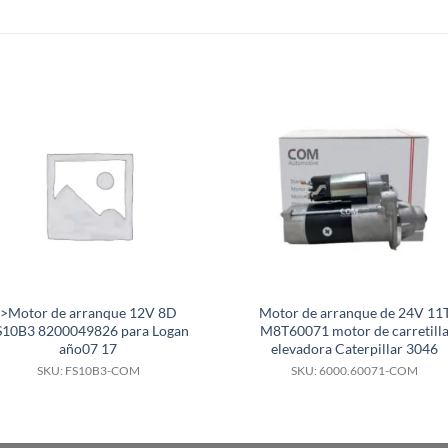
S
>Motor de arranque 12V 8D
Motor de arranque de 24V 11
S10B3 8200049826 para Logan
M8T60071 motor de carretill
año07 17
elevadora Caterpillar 3046
SKU: FS10B3-COM
SKU: 6000.60071-COM