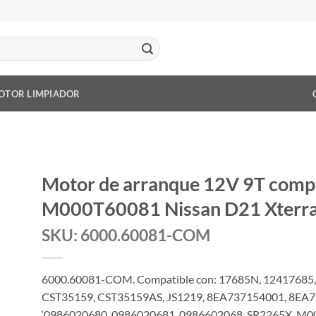
OTOR LIMPIADOR
Motor de arranque 12V 9T comp
M000T60081 Nissan D21 Xterra
SKU: 6000.60081-COM
6000.60081-COM. Compatible con: 17685N, 12417685,
CST35159, CST35159AS, JS1219, 8EA737154001, 8EA7
‘0986020680, 0986020681, 0986602068, SR2265X, M