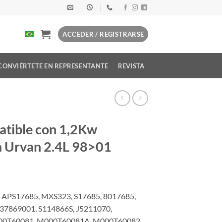
ACCEDER / REGISTRARSE
CONVIÉRTETE EN REPRESENTANTE
REVISTA
atible con 1,2Kw
 Urvan 2.4L 98>01
 APS17685, MXS323, S17685, 8017685,
37869001, S114866S, J5211070,
000T60081, M000T60081A, M000T60082,