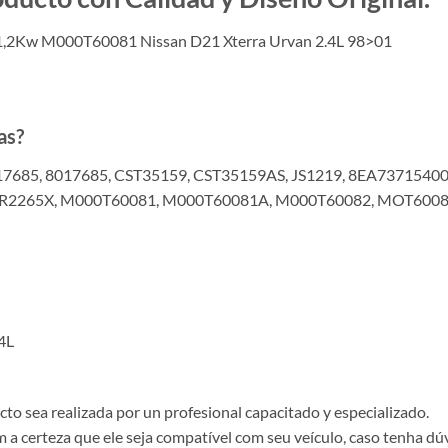
 1,2Kw M000T60081 Nissan D21 Xterra Urvan 2.4L 98>01
as?
17685, 8017685, CST35159, CST35159AS, JS1219, 8EA73715400
 SR2265X, M000T60081, M000T60081A, M000T60082, MOT600
4L
o sea realizada por un profesional capacitado y especializado.
a certeza que ele seja compatível com seu veículo, caso tenha dú