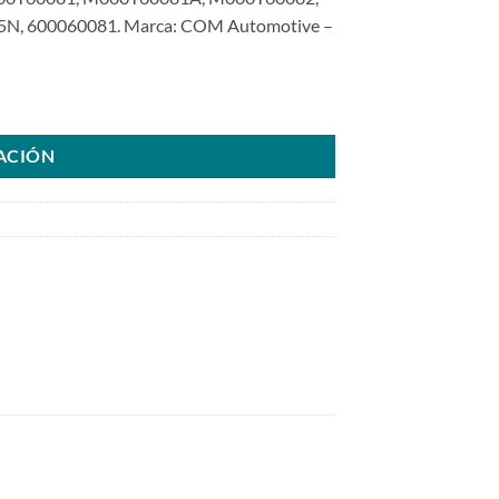
N, 600060081. Marca: COM Automotive –
1 Nissan D21 Xterra Urvan 2.4L 98>01SKU: 6000.60081-COM cantidad
ACIÓN