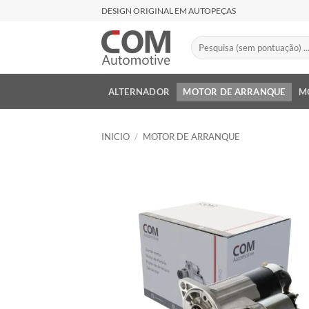
Saltar
DESIGN ORIGINAL EM AUTOPEÇAS
al
contenido
Buscar
por:
ALTERNADOR
MOTOR DE ARRANQUE
M
INICIO
/
MOTOR DE ARRANQUE