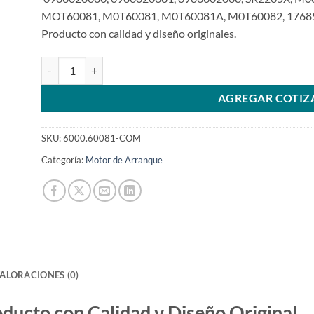
MOT60081, M0T60081, M0T60081A, M0T60082, 17685
Producto con calidad y diseño originales.
Motor de arranque 12V 9T compatible con 1,2Kw M000T6008
AGREGAR COTIZ
SKU:
6000.60081-COM
Categoría:
Motor de Arranque
ALORACIONES (0)
to con Calidad y Diseño Original.