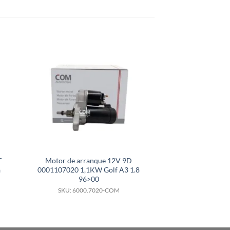
T
Motor de arranque 12V 9D
Motor de arra
a
0001107020 1,1KW Golf A3 1.8
4280007400 Jeep
96>00
SKU: 6000.
SKU: 6000.7020-COM