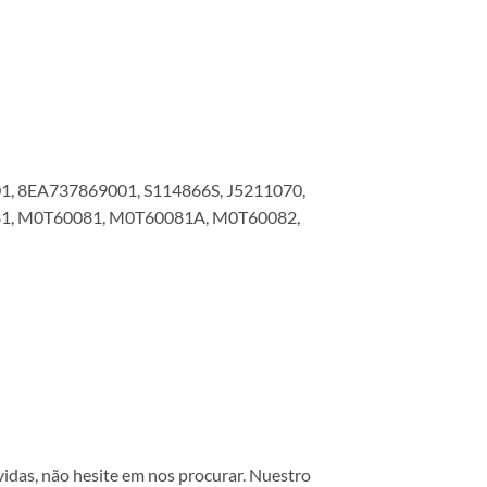
1, 8EA737869001, S114866S, J5211070,
81, M0T60081, M0T60081A, M0T60082,
vidas, não hesite em nos procurar. Nuestro