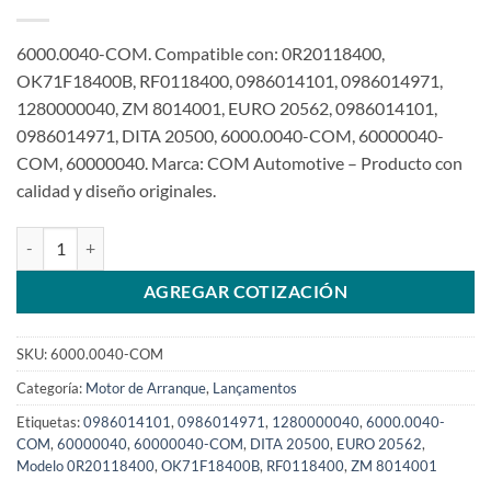
6000.0040-COM. Compatible con: 0R20118400,
OK71F18400B, RF0118400, 0986014101, 0986014971,
1280000040, ZM 8014001, EURO 20562, 0986014101,
0986014971, DITA 20500, 6000.0040-COM, 60000040-
COM, 60000040. Marca: COM Automotive – Producto con
calidad y diseño originales.
Motor de arranque 12V 9T 2.2kw Compatible 0R20118400 para Kia 
AGREGAR COTIZACIÓN
SKU:
6000.0040-COM
Categoría:
Motor de Arranque
,
Lançamentos
Etiquetas:
0986014101
,
0986014971
,
1280000040
,
6000.0040-
COM
,
60000040
,
60000040-COM
,
DITA 20500
,
EURO 20562
,
Modelo 0R20118400
,
OK71F18400B
,
RF0118400
,
ZM 8014001