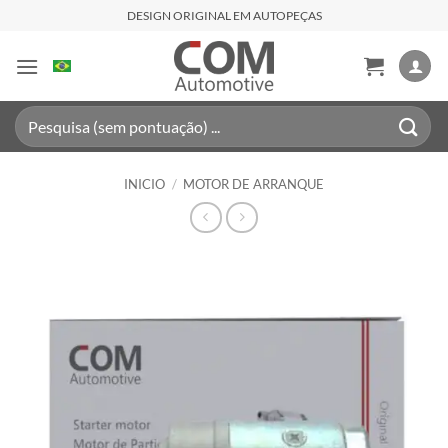
Saltar
DESIGN ORIGINAL EM AUTOPEÇAS
al
contenido
Buscar
por:
INICIO
/
MOTOR DE ARRANQUE