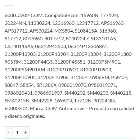
6000. 0202-COM. Compatible con: 16960N, 17712N,
30224NN, 11330224, 12316960, 12317712, APS16960,
APS17712, APS30224, MXS804, S108415A, S16960,
S17712, 8016960, 8017712, 8030224, CST33101AS,
CST40118AS, 06312P45508, 06314P13306RM,
31200P13903, 31200P13904, 31200P13304, 31200P1300
905 RM, 31200P44G5, 31200P45S51, 31200P5M901,
31200P5M901RM, 31200PT0900, 31200PT0903,
31200PT0905, 31200PT0906, 31200PT0906RM, P5M0P,
S8847, S8854, ‘SR1286X, 0986019070, 0986019071,
0986020431, 0986601907, SM40202, SM40203, SM40215,
SM40215N, SM42228, 16960N, 17712N, 30224NN,
60000202 . Marca: COM Automotive – Producto con calidad
y diseño originales.
Motor de arranque 12V 9T 1.6Kw compatible con SM40202 para Ho