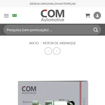
Saltar
DESIGN ORIGINAL EM AUTOPEÇAS
al
contenido
Buscar
por:
INICIO
/
MOTOR DE ARRANQUE