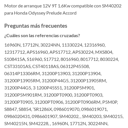
Motor de arranque 12V 9T 1.6Kw compatible con SM40202
para Honda Odyssey Prelude Accord
Preguntas más frecuentes
¿Cuáles son las referencias cruzadas?
16960N, 17712N, 30224NN, 11330224, 12316960,
12317712, APS16960, APS17712, APS30224, MXS804,
S108415A, S16960, S17712, 8016960, 8017712, 8030224,
CST33101AS, CST40118AS, 06312P45508,
06314P13306RM, 31200P13903, 31200P13904,
31200P13905RM, 31200P44G5, 31200P13905RM,
31200P44G5, 3 1200P45S51, 31200P5M901,
31200P5M901RM, 31200PT0900, 31200PT0903,
31200PT0905, 31200PT0906, 31200PT0906RM, P5M0P,
S8847, S8854, ‘SR1286X, 0986019070, 0986019071,
0986020431, 0986601907, SM40202, , SM40203, SM40215,
SM40215N, SM42228, , 16960N, 17712N, 30224NN,