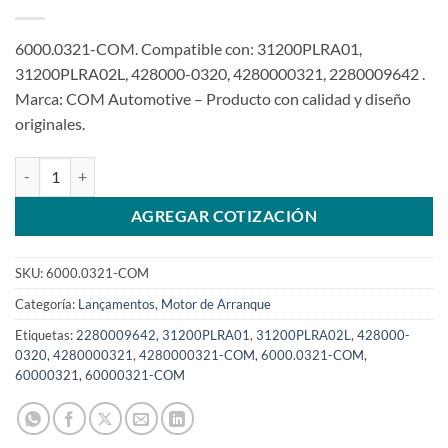
6000.0321-COM. Compatible con: 31200PLRA01,
31200PLRA02L, 428000-0320, 4280000321, 2280009642 .
Marca: COM Automotive – Producto con calidad y diseño
originales.
Motor de arranque 12V 9T 0.8KW compatible con 4280000321 para 
AGREGAR COTIZACIÓN
SKU:
6000.0321-COM
Categoría:
Lançamentos
,
Motor de Arranque
Etiquetas:
2280009642
,
31200PLRA01
,
31200PLRA02L
,
428000-
0320
,
4280000321
,
4280000321-COM
,
6000.0321-COM
,
60000321
,
60000321-COM