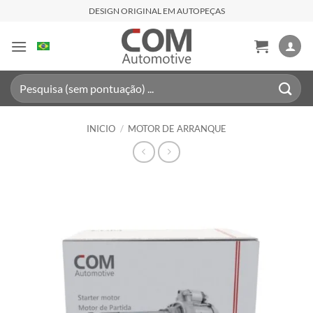
Saltar
DESIGN ORIGINAL EM AUTOPEÇAS
al
contenido
Buscar
por:
INICIO
/
MOTOR DE ARRANQUE