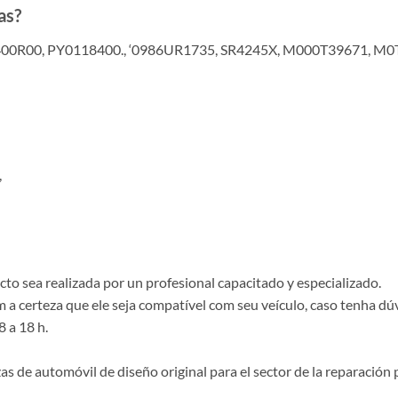
as?
00R00, PY0118400., ‘0986UR1735, SR4245X, M000T39671, M0
,
o sea realizada por un profesional capacitado y especializado.
a certeza que ele seja compatível com seu veículo, caso tenha dú
8 a 18 h.
de automóvil de diseño original para el sector de la reparación p