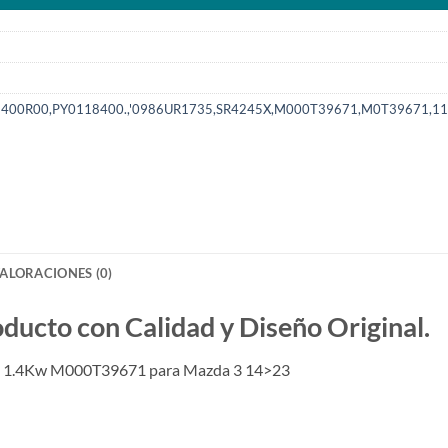
8400R00,PY0118400.,'0986UR1735,SR4245X,M000T39671,M0T39671,1
ALORACIONES (0)
to con Calidad y Diseño Original.
on 1.4Kw M000T39671 para Mazda 3 14>23