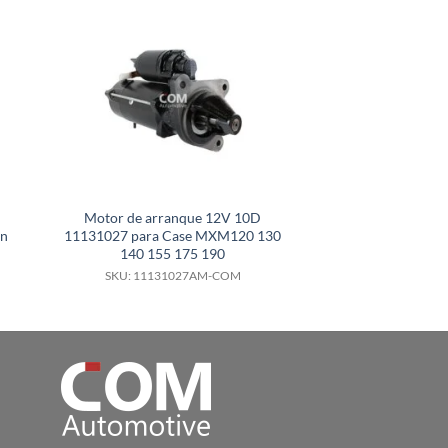
Motor de arranque 12V 10D
Motor de arran
an
11131027 para Case MXM120 130
2280005842 para H
140 155 175 190
Fit Corolla 
SKU: 11131027AM-COM
SKU: 6000.