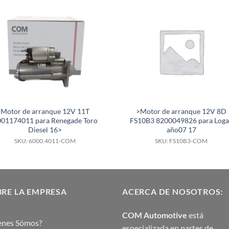
Motor de arranque 12V 11T
>Motor de arranque 12V 8D
001174011 para Renegade Toro
FS10B3 8200049826 para Log
Diesel 16>
año07 17
SKU: 6000.4011-COM
SKU: FS10B3-COM
RE LA EMPRESA
ACERCA DE NOSOTROS:
COM Automotive
está
enes Sómos?
especializada en partes de