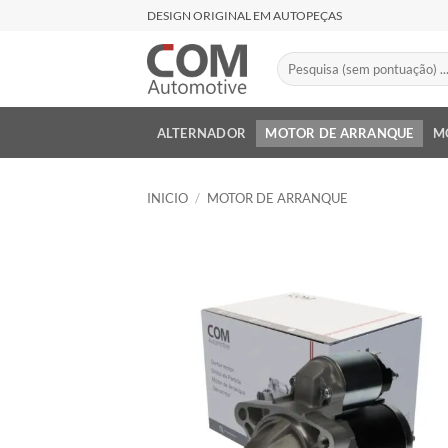
Saltar
DESIGN ORIGINAL EM AUTOPEÇAS
al
contenido
Buscar
por:
ALTERNADOR
MOTOR DE ARRANQUE
M
INICIO
/
MOTOR DE ARRANQUE