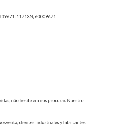
T39671, 11713N, 60009671
vidas, não hesite em nos procurar. Nuestro
osventa, clientes industriales y fabricantes