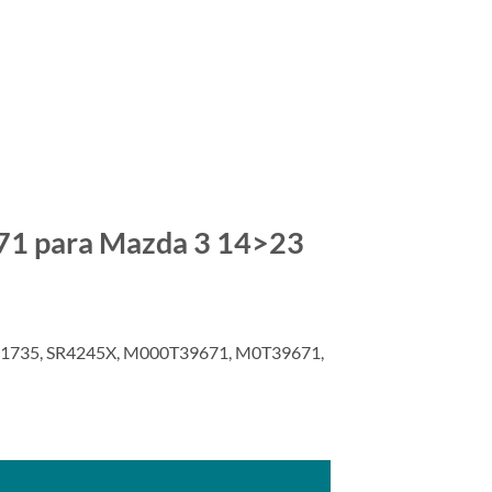
71 para Mazda 3 14>23
R1735, SR4245X, M000T39671, M0T39671,