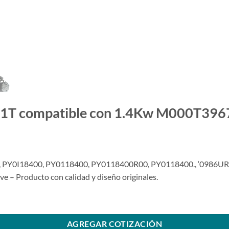
11T compatible con 1.4Kw M000T396
, PY0I18400, PY0118400, PY0118400R00, PY0118400., ‘0986U
– Producto con calidad y diseño originales.
.4Kw M000T39671 para Mazda 3 14>23SKU: 6000.9671-COM cantidad
AGREGAR COTIZACIÓN