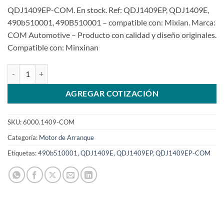
QDJ1409EP-COM. En stock. Ref: QDJ1409EP, QDJ1409E,
490b510001, 490B510001 – compatible con: Mixian. Marca:
COM Automotive – Producto con calidad y diseño originales.
Compatible con: Minxinan
Motor de arranque 12V 11T 3.8kw Carretilla elevadora Baojun SG
AGREGAR COTIZACIÓN
SKU:
6000.1409-COM
Categoría:
Motor de Arranque
Etiquetas:
490b510001
,
QDJ1409E
,
QDJ1409EP
,
QDJ1409EP-COM