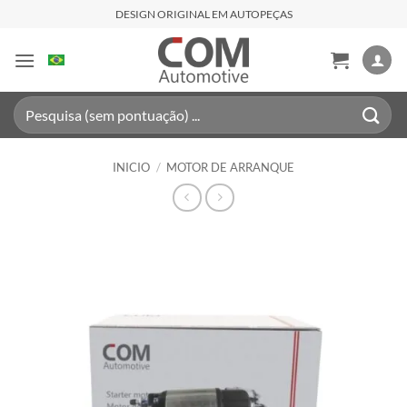
Saltar
DESIGN ORIGINAL EM AUTOPEÇAS
al
contenido
Buscar
por:
INICIO
/
MOTOR DE ARRANQUE