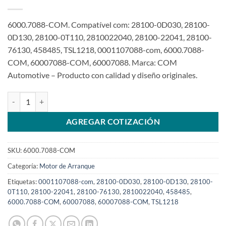
6000.7088-COM. Compatível com: 28100-0D030, 28100-
0D130, 28100-0T110, 2810022040, 28100-22041, 28100-
76130, 458485, TSL1218, 0001107088-com, 6000.7088-
COM, 60007088-COM, 60007088. Marca: COM
Automotive – Producto con calidad y diseño originales.
Motor de Arranque 12V 11T 1,1Kw comaptible con 0001107088 para
AGREGAR COTIZACIÓN
SKU:
6000.7088-COM
Categoría:
Motor de Arranque
Etiquetas:
0001107088-com
,
28100-0D030
,
28100-0D130
,
28100-
0T110
,
28100-22041
,
28100-76130
,
2810022040
,
458485
,
6000.7088-COM
,
60007088
,
60007088-COM
,
TSL1218