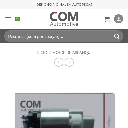
Saltar
DESIGN ORIGINAL EM AUTOPEÇAS
al
contenido
Buscar
por:
INICIO
/
MOTOR DE ARRANQUE