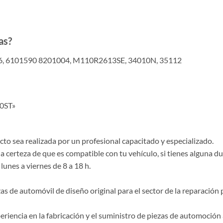
as?
6, 6101590 8201004, M110R2613SE, 34010N, 35112
50ST»
o sea realizada por un profesional capacitado y especializado.
la certeza de que es compatible con tu vehículo, si tienes alguna 
lunes a viernes de 8 a 18 h.
de automóvil de diseño original para el sector de la reparación p
riencia en la fabricación y el suministro de piezas de automoción 