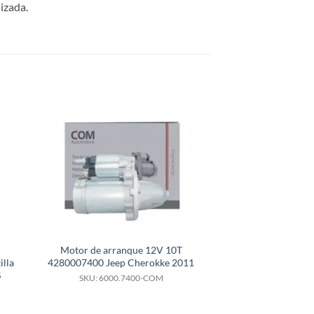
izada.
Motor de arranque 12V 10T
Motor de arra
lla
4280007400 Jeep Cherokke 2011
61009350 HB20 1
S
acción12a2
SKU: 6000.7400-COM
SKU: 6000.