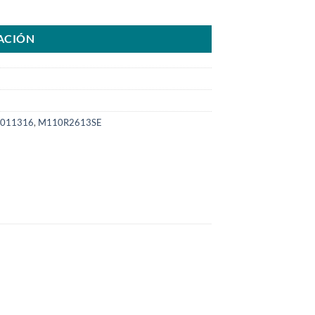
COM cantidad
ACIÓN
011316
,
M110R2613SE