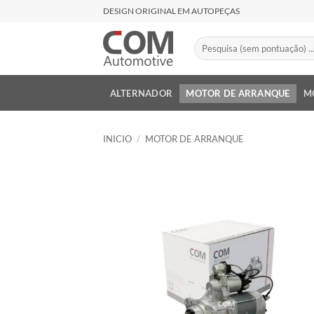
Saltar
DESIGN ORIGINAL EM AUTOPEÇAS
al
contenido
Buscar
por:
ALTERNADOR
MOTOR DE ARRANQUE
M
INICIO
/
MOTOR DE ARRANQUE