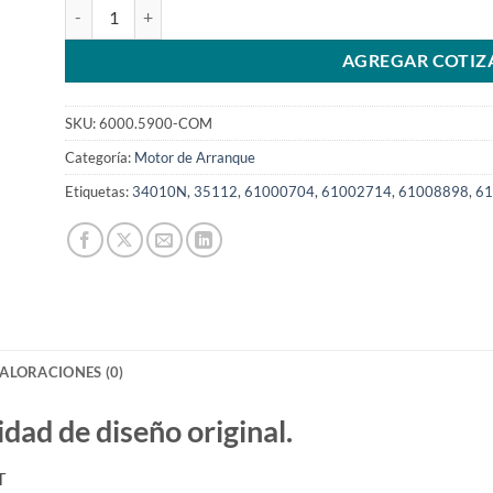
Motor de arranque 12V 11T 1008898 150STSKU: 6000.5900-
AGREGAR COTIZ
SKU:
6000.5900-COM
Categoría:
Motor de Arranque
Etiquetas:
34010N
,
35112
,
61000704
,
61002714
,
61008898
,
61
ALORACIONES (0)
d de diseño original.
T