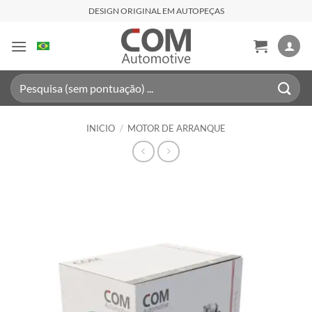
Saltar
DESIGN ORIGINAL EM AUTOPEÇAS
al
contenido
Buscar
por:
INICIO
/
MOTOR DE ARRANQUE