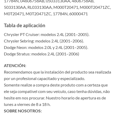
17784N, 04606758AB, 05033130AA, 4606758AB,
5033130AA, RL033130AA, M000T20471, M000T20471ZC,
M0T20471, M0T20471ZC, 17784N, 60000471
Tabla de aplicación
Chrysler PT Cruiser: modelos 2.4L (2001–2005).
Chrysler Sebring: modelos 2.4L (2001–2006).
Dodge Neon: modelos 2.0L y 2.4L (2001–2005).
Dodge Stratus: modelos 2.4L (2001–2006)
ATENCIÓN:
Recomendamos que la instalación del producto sea realizada
por un profesional capacitado y especializado.
Somente realize a compra deste produto com a certeza que
ele seja compatível com seu veículo, caso tenha dúvidas, não
hesite em nos procurar. Nuestro horario de apertura es de
lunes a viernes de 8 a 18 h.
SOBRE NOSOTROS: