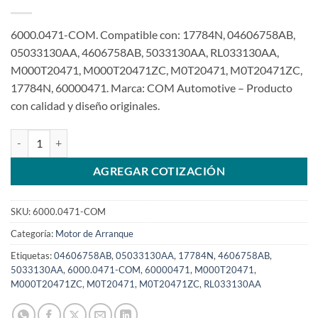
6000.0471-COM. Compatible con: 17784N, 04606758AB,
05033130AA, 4606758AB, 5033130AA, RL033130AA,
M000T20471, M000T20471ZC, M0T20471, M0T20471ZC,
17784N, 60000471. Marca: COM Automotive – Producto
con calidad y diseño originales.
Motor de arranque 12V 10T 1.4Kw compatible M0T20471 para PT Cr
AGREGAR COTIZACIÓN
SKU:
6000.0471-COM
Categoría:
Motor de Arranque
Etiquetas:
04606758AB
,
05033130AA
,
17784N
,
4606758AB
,
5033130AA
,
6000.0471-COM
,
60000471
,
M000T20471
,
M000T20471ZC
,
M0T20471
,
M0T20471ZC
,
RL033130AA