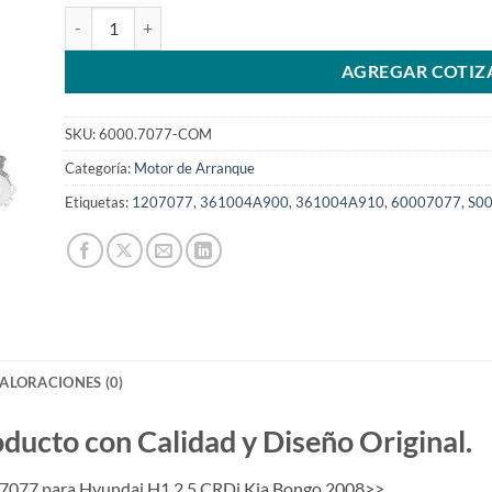
Marcha 12V 13T 2.2Kw compatible con 1207077 para Hyunda
AGREGAR COTIZ
SKU:
6000.7077-COM
Categoría:
Motor de Arranque
Etiquetas:
1207077
,
361004A900
,
361004A910
,
60007077
,
S0
ALORACIONES (0)
to con Calidad y Diseño Original.
7077 para Hyundai H1 2.5 CRDi Kia Bongo 2008>>