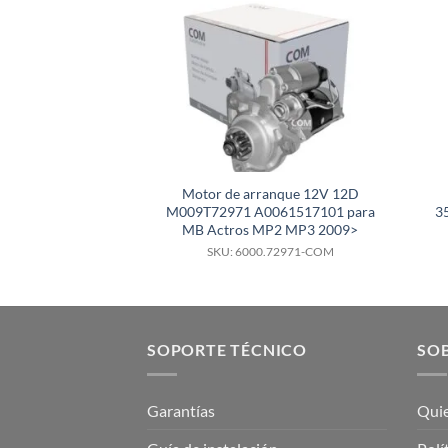
Motor de arranque 12V 12D
M009T72971 A0061517101 para
3
MB Actros MP2 MP3 2009>
SKU: 6000.72971-COM
SOPORTE TÉCNICO
SOB
Garantías
Qui