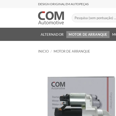
Saltar
DESIGN ORIGINAL EM AUTOPEÇAS
al
contenido
Buscar
por:
ALTERNADOR
MOTOR DE ARRANQUE
M
INICIO
/
MOTOR DE ARRANQUE