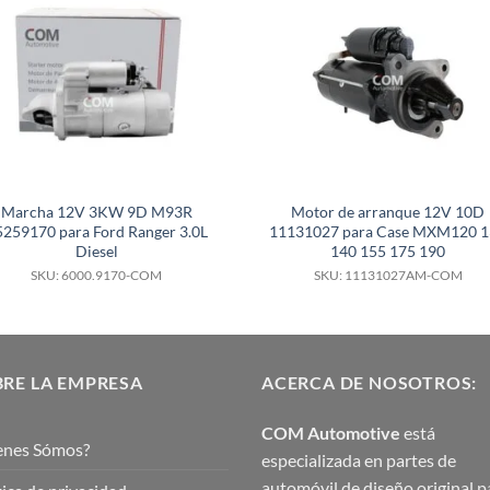
Marcha 12V 3KW 9D M93R
Motor de arranque 12V 10D
5259170 para Ford Ranger 3.0L
11131027 para Case MXM120 
Diesel
140 155 175 190
SKU: 6000.9170-COM
SKU: 11131027AM-COM
RE LA EMPRESA
ACERCA DE NOSOTROS:
COM Automotive
está
enes Sómos?
especializada en partes de
automóvil de diseño original p