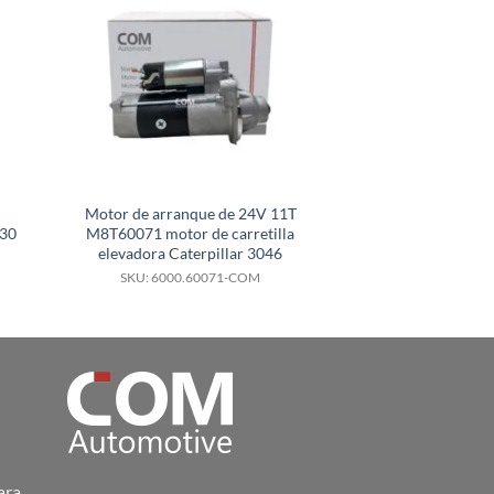
Motor de arranque de 24V 11T
Motor de arra
130
M8T60071 motor de carretilla
0001251515 para 
elevadora Caterpillar 3046
Axo
SKU: 6000.60071-COM
SKU: 6000.
ara