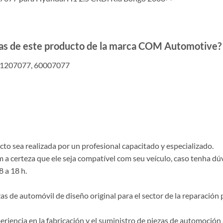
adas de este producto de la marca COM Automotive?
01207077, 60007077
o sea realizada por un profesional capacitado y especializado.
a certeza que ele seja compatível com seu veículo, caso tenha dú
8 a 18 h.
de automóvil de diseño original para el sector de la reparación p
riencia en la fabricación y el suministro de piezas de automoción 