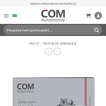
Saltar
DESIGN ORIGINAL EM AUTOPEÇAS
al
contenido
Buscar
por:
INICIO
/
MOTOR DE ARRANQUE