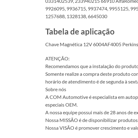
0331402539, 233940215 66910 AlfaRomeo
9926095, 9936715, 9937474, 9955125, 9
1257688, 1328138, 6645030
Tabela de aplicação
Chave Magnética 12V 6004AF4005 Perkin
ATENÇÃO:
Recomendamos que a instalação do produto se
Somente realize a compra deste produto com 
horário de atendimento é de segunda à sexta
Sobre nós
A COM Automotive é especialista em autopeça
especiais OEM.
A nossa equipe possui mais de 28 anos de ex
Nossa MISSÃO é de disponibilizar produtos 
Nossa VISÃO é promover crescimento e valo