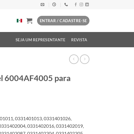
ENTRAR / CADASTRE-SE
SEJA UM REPRESENTANTE
REVISTA
el 6004AF4005 para
01011, 0331401013, 0331401026,
0331402004, 0331402016, 0331402019,
0331402087, 0331402204, 0331402205,