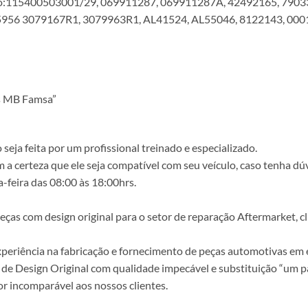
:115400503001/29, 069911287, 069911287A, 42492165, 79033
95956 3079167R1, 3079963R1, AL41524, AL55046, 8122143, 00
s MB Famsa”
ja feita por um profissional treinado e especializado.
a certeza que ele seja compatível com seu veículo, caso tenha dú
-feira das 08:00 às 18:00hrs.
s com design original para o setor de reparação Aftermarket, clie
periência na fabricação e fornecimento de peças automotivas em e
de Design Original com qualidade impecável e substituição “um p
r incomparável aos nossos clientes.