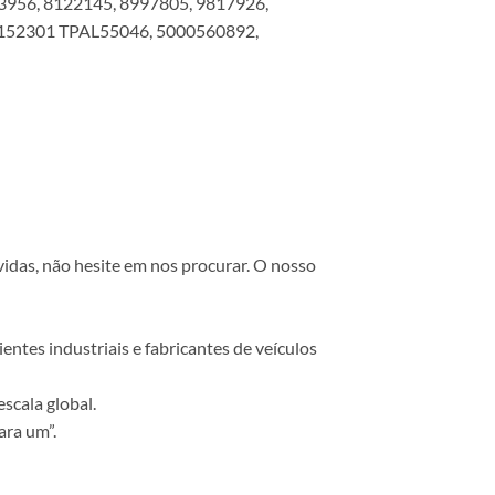
956, 8122145, 8997805, 9817926,
0152301 TPAL55046, 5000560892,
vidas, não hesite em nos procurar. O nosso
ntes industriais e fabricantes de veículos
scala global.
ara um”.