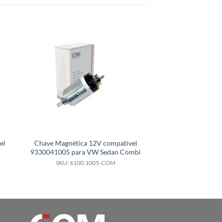
el
Chave Magnética 12V compatível
Chave Magnética 
9330041005 para VW Sedan Combi
2339305177 par
ano00
SKU: 6100.1005-COM
SKU: 6100.