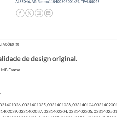
AL55046
,
AlfaRomeo:115400503001/29
,
TPAL55046
LIAÇÕES (0)
ade de design original.
s MB Famsa
?
331401026, 0331401035, 0331401038, 033140104 0331402001
1402039, 0331402087, 0331402204, 0331402205, 0331402501