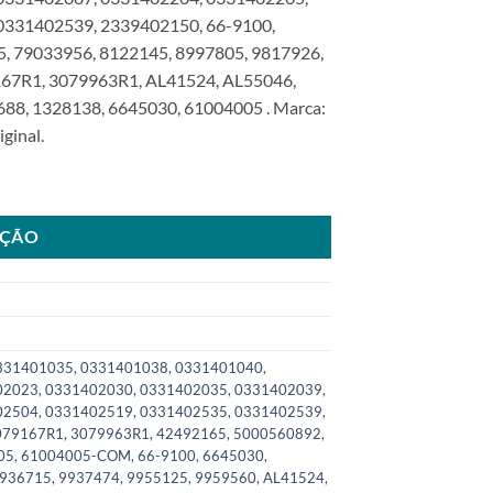
0331402539, 2339402150, 66-9100,
, 79033956, 8122145, 8997805, 9817926,
167R1, 3079963R1, AL41524, AL55046,
88, 1328138, 6645030, 61004005 . Marca:
ginal.
 MB FamsaSKU: 6100.4005-COM quantidade
AÇÃO
331401035
,
0331401038
,
0331401040
,
02023
,
0331402030
,
0331402035
,
0331402039
,
02504
,
0331402519
,
0331402535
,
0331402539
,
079167R1
,
3079963R1
,
42492165
,
5000560892
,
05
,
61004005-COM
,
66-9100
,
6645030
,
936715
,
9937474
,
9955125
,
9959560
,
AL41524
,