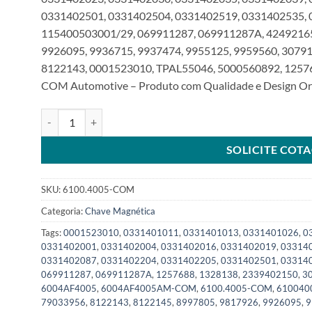
0331402501, 0331402504, 0331402519, 0331402535, 
115400503001/29, 069911287, 069911287A, 42492165
9926095, 9936715, 9937474, 9955125, 9959560, 3079
8122143, 0001523010, TPAL55046, 5000560892, 12576
COM Automotive – Produto com Qualidade e Design Ori
Chave Magnética 12V compatível 6004AF4005 para Perkins
SOLICITE COT
SKU:
6100.4005-COM
Categoria:
Chave Magnética
Tags:
0001523010
,
0331401011
,
0331401013
,
0331401026
,
0
0331402001
,
0331402004
,
0331402016
,
0331402019
,
03314
0331402087
,
0331402204
,
0331402205
,
0331402501
,
03314
069911287
,
069911287A
,
1257688
,
1328138
,
2339402150
,
3
6004AF4005
,
6004AF4005AM-COM
,
6100.4005-COM
,
610040
79033956
,
8122143
,
8122145
,
8997805
,
9817926
,
9926095
,
9