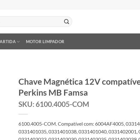
PARTIDA
MOTOR LIMPADOR
Chave Magnética 12V compatív
Perkins MB Famsa
SKU: 6100.4005-COM
6100.4005-COM. Compatível com: 6004AF4005, 03314
0331401035, 0331401038, 0331401040, 0331402001, 
0331402023, 0331402030, 0331402035, 0331402039, 