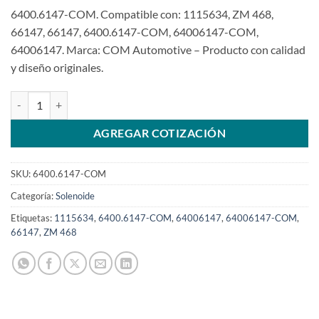
6400.6147-COM. Compatible con: 1115634, ZM 468,
66147, 66147, 6400.6147-COM, 64006147-COM,
64006147. Marca: COM Automotive – Producto con calidad
y diseño originales.
Solenoide 24V compatible con 1115634 para 41MTSKU: 6400.6147-
AGREGAR COTIZACIÓN
SKU:
6400.6147-COM
Categoría:
Solenoide
Etiquetas:
1115634
,
6400.6147-COM
,
64006147
,
64006147-COM
,
66147
,
ZM 468