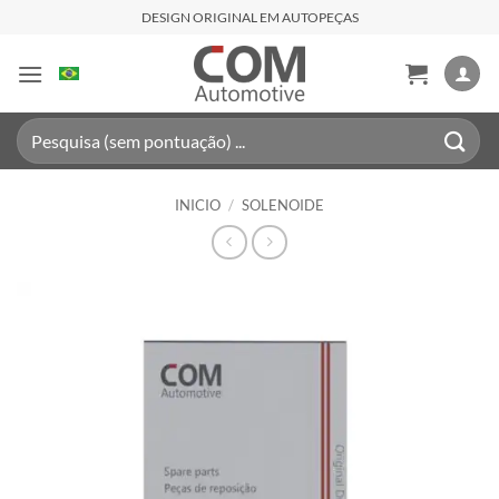
Saltar
DESIGN ORIGINAL EM AUTOPEÇAS
al
contenido
Buscar
por:
INICIO
/
SOLENOIDE