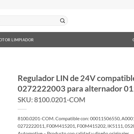
OTOR LIMPIADOR
Regulador LIN de 24V compati
0272222003 para alternador 
SKU: 8100.0201-COM
8100.0201-COM. Compatible con: 00011506550, A000
0272222011, F00M415201, F00M415202, IK5111, 052
Automotive – Producto con calidad y diseño originales.