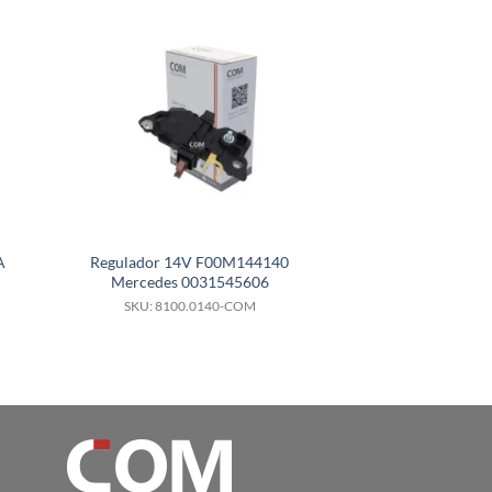
A
Regulador 14V F00M144140
Regulador 28V
C
Mercedes 0031545606
F00M485248 F00
para Volvo FH Sca
SKU: 8100.0140-COM
M
SKU: 8100.