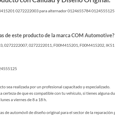
0M415201 0272222003 para alternador 0124655784 0124555125
adas de este producto de la marca COM Automotive?
3, 0272222007, 0272222011, F00M415201, F00M415202, IK51
124555125
o sea realizada por un profesional capacitado y especializado.
la certeza de que es compatible con tu vehículo, si tienes alguna 
lunes a viernes de 8 a 18 h.
de automóvil de diseño original para el sector de la reparación p