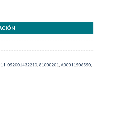
003 para alternador 0124655784 0124555125SKU: 8100.0201-COM can
ACIÓN
011
,
052001432210
,
81000201
,
A00011506550
,