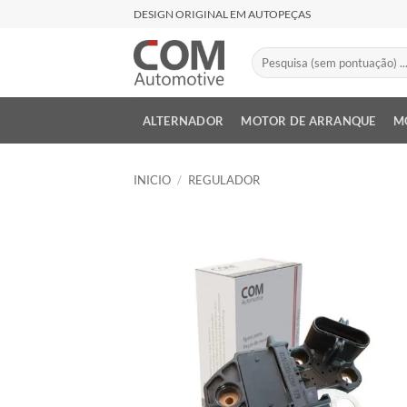
Saltar
DESIGN ORIGINAL EM AUTOPEÇAS
al
contenido
Buscar
por:
ALTERNADOR
MOTOR DE ARRANQUE
M
INICIO
/
REGULADOR