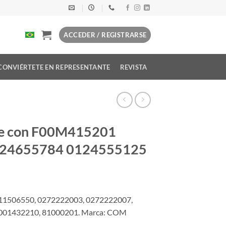
ACCEDER / REGISTRARSE
CONVIÉRTETE EN REPRESENTANTE
REVISTA
ble con F00M415201
0124655784 0124555125
11506550, 0272222003, 0272222007,
001432210, 81000201. Marca: COM