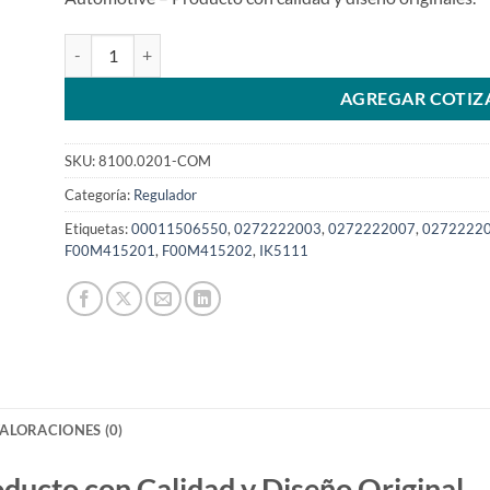
Regulador LIN de 24V compatible con F00M415201 0272222
AGREGAR COTIZ
SKU:
8100.0201-COM
Categoría:
Regulador
Etiquetas:
00011506550
,
0272222003
,
0272222007
,
0272222
F00M415201
,
F00M415202
,
IK5111
ALORACIONES (0)
to con Calidad y Diseño Original.