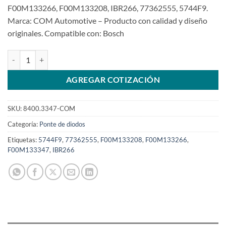
F00M133266, F00M133208, IBR266, 77362555, 5744F9.
Marca: COM Automotive – Producto con calidad y diseño
originales. Compatible con: Bosch
Rectificador 12V F00M133347SKU: 8400.3347-COM cantidad
AGREGAR COTIZACIÓN
SKU:
8400.3347-COM
Categoría:
Ponte de diodos
Etiquetas:
5744F9
,
77362555
,
F00M133208
,
F00M133266
,
F00M133347
,
IBR266