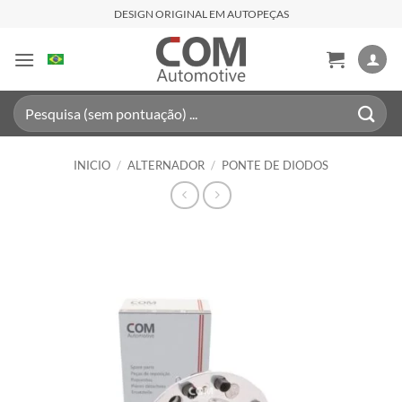
Saltar
DESIGN ORIGINAL EM AUTOPEÇAS
al
contenido
Buscar
por:
INICIO
/
ALTERNADOR
/
PONTE DE DIODOS