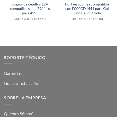
Juegos de cepillos 12V
Portaescobillas compatible
compatibles con 791116
con F000CD1441 para Gol
para 42ST
Uno Palio Strada
SKU: 6900.1116-COM
SKU: 6600.1441-COM
SOPORTE TÉCNICO
Garantías
Guía de instalación
SOBRE LA EMPRESA
Quienes Sómos?