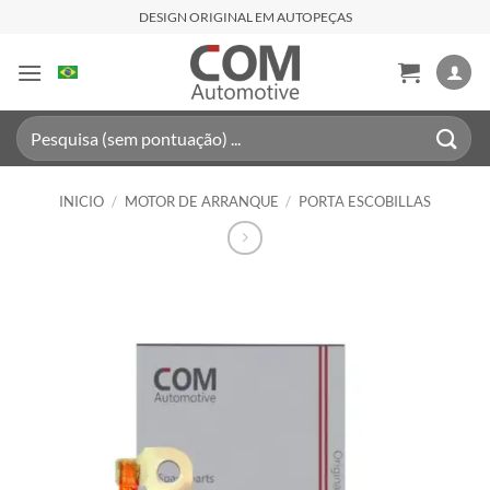
Saltar
DESIGN ORIGINAL EM AUTOPEÇAS
al
contenido
Buscar
por:
INICIO
/
MOTOR DE ARRANQUE
/
PORTA ESCOBILLAS