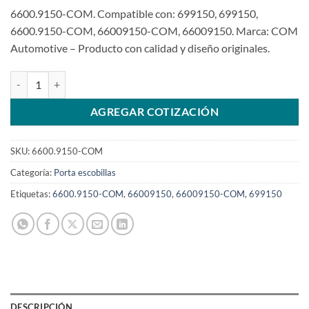
6600.9150-COM. Compatible con: 699150, 699150,
6600.9150-COM, 66009150-COM, 66009150. Marca: COM
Automotive – Producto con calidad y diseño originales.
Portaescobillas 12V Bosch compatible 699150 para Alfa Romeo BM
AGREGAR COTIZACIÓN
SKU:
6600.9150-COM
Categoría:
Porta escobillas
Etiquetas:
6600.9150-COM
,
66009150
,
66009150-COM
,
699150
DESCRIPCIÓN