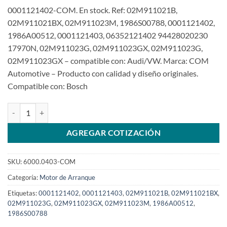
0001121402-COM. En stock. Ref: 02M911021B,
02M911021BX, 02M911023M, 1986S00788, 0001121402,
1986A00512, 0001121403, 06352121402 94428020230
17970N, 02M911023G, 02M911023GX, 02M911023G,
02M911023GX – compatible con: Audi/VW. Marca: COM
Automotive – Producto con calidad y diseño originales.
Compatible con: Bosch
Motor de arranque de 0001121402 12V 10T para Audi Q3 TT VW Beet
AGREGAR COTIZACIÓN
SKU:
6000.0403-COM
Categoría:
Motor de Arranque
Etiquetas:
0001121402
,
0001121403
,
02M911021B
,
02M911021BX
,
02M911023G
,
02M911023GX
,
02M911023M
,
1986A00512
,
1986S00788