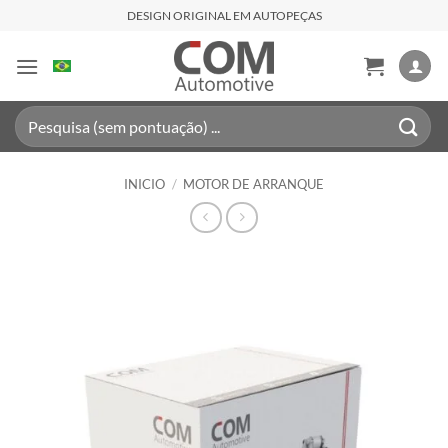
Saltar
DESIGN ORIGINAL EM AUTOPEÇAS
al
contenido
Buscar
por:
INICIO
/
MOTOR DE ARRANQUE