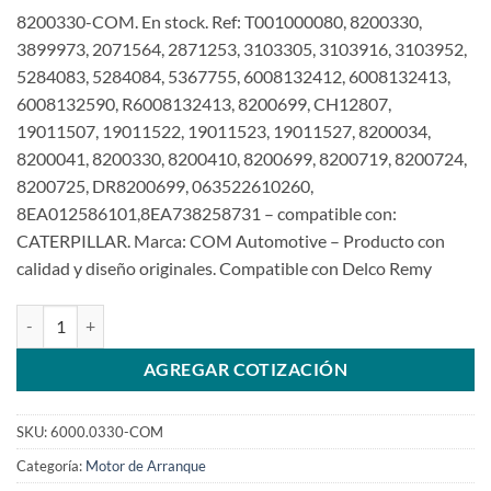
8200330-COM. En stock. Ref: T001000080, 8200330,
3899973, 2071564, 2871253, 3103305, 3103916, 3103952,
5284083, 5284084, 5367755, 6008132412, 6008132413,
6008132590, R6008132413, 8200699, CH12807,
19011507, 19011522, 19011523, 19011527, 8200034,
8200041, 8200330, 8200410, 8200699, 8200719, 8200724,
8200725, DR8200699, 063522610260,
8EA012586101,8EA738258731 – compatible con:
CATERPILLAR. Marca: COM Automotive – Producto con
calidad y diseño originales. Compatible con Delco Remy
Motor de arranque 24V 11D 8200330 3899973 Caterpillar Clark C
AGREGAR COTIZACIÓN
SKU:
6000.0330-COM
Categoría:
Motor de Arranque