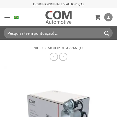
Saltar
DESIGN ORIGINAL EM AUTOPEÇAS
al
contenido
Buscar
por:
INICIO
/
MOTOR DE ARRANQUE