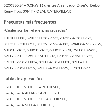
8200330 24V 9.0KW 11 dientes Arrancador Diseño: Delco
Remy Tipo: 39MT – OEM: CATERPILLAR
Preguntas más frecuentes
¿Cuáles son las referencias cruzadas?
T001000080, 8200330, 3899973, 2071564, 2871253,
3103305, 3103916, 3103952, 5284083, 5284084, 5367755,
6008132412, 6008132413, 6008132590, R6008132413,
8200699, CH12807, 19011507, 19011522, 19011523,
19011527, 8200034, 8200041, 8200330, 8200410,
8200699, 8200719, 8200724, 8200725, DR8200699
Tabla de aplicación
ESTUCHE, ESTUCHE 4.7L DIESEL, .
CAJA, CAJA 40D4-714.7L DIESEL, .
ESTUCHE, ESTUCHE 50D4.7L DIESEL, .
CAJA, CAJA 50LC4.7L DIESEL, .